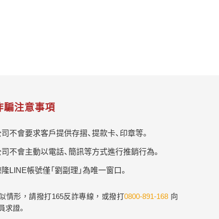
。
詐騙注意事項
公司不會要求客戶提供存摺、提款卡、印章等。
公司不會主動以電話、簡訊等方式進行推銷行為。
隆LINE帳號僅「劉副理」為唯一窗口。
似情形，請撥打165反詐專線，或撥打
0800-891-168
向
員求證。