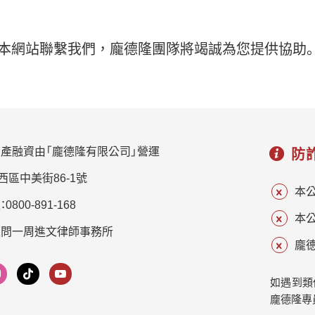
本網站聯繫我們，龐德隆團隊將竭誠為您提供協助
產融資由「龐德隆有限公司」營運
防
西區中美街86-1號
本
800-891-168
本
顧問一周進文律師事務所
龐德
如遇到類
龐德隆專