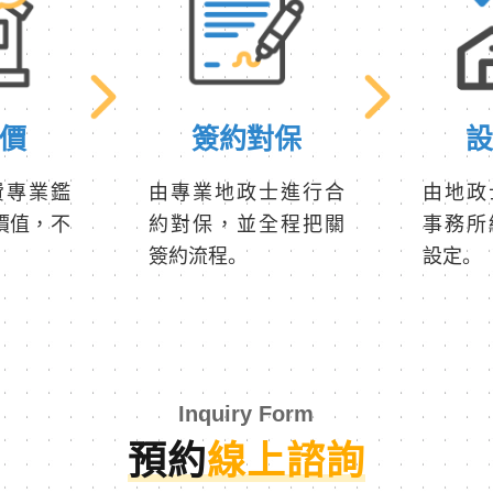
價
簽約對保
費專業鑑
由專業地政士進行合
由地政
價值，不
約對保，並全程把關
事務所
簽約流程。
設定。
Inquiry Form
預約
線上諮詢