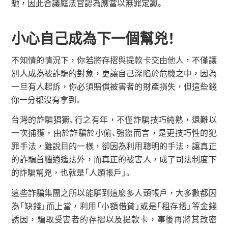
馳，因此合議庭法官認為應當以無罪定讞。
小心自己成為下一個幫兇！
不知情的情況下，你若將存摺與提款卡交由他人，不僅讓
別人成為被詐騙的對象，更讓自己深陷於危機之中，因為
一旦有人起訴，你必須賠償被害者的財產損失，但這些錢
你一分都沒有拿到。
台灣的詐騙猖獗、行之有年，不僅詐騙技巧純熟，還難以
一次捕獲，由於詐騙於小偷、強盜而言，是更技巧性的犯
罪手法，雖說目的一樣，卻因為利用聰明的手法，讓真正
的詐騙首腦逍遙法外，而真正的被害人，成了司法制度下
的詐騙幫兇，也就是「人頭帳戶」。
這些詐騙集團之所以能騙到這麼多人頭帳戶，大多數都因
為「缺錢」而上當，利用「小額借貸」或是「租存摺」等金錢
誘因，騙取受害者的存摺以及提款卡，事後再將其改密