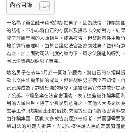
內容目錄
一名為了辦金融卡貸款的胡姓男子，因為聽信了詐騙集團
的話術，不小心將自己的存摺以及提款卡交給對方，結果
成了詐騙集團的人頭帳戶，成為被告，但整起案件由新竹
地院進行審理時，由於合議庭法官認為胡姓男子並非有意
為之，加上面對司法制度的壓力下，還求法院能夠輕判，
因此決議判胡姓男子無罪。
這名男子在去年4月於一間咖啡廳內，將自己的存摺與提
款卡交由詐騙集團的成員，但是胡姓男子完全不知情，自
己已經成為了詐騙集團的幫兇，還被檢察官依詐欺罪提起
了公訴。不過全案在法官審理後，表示這些被詐騙集團利
用的人頭帳戶，除了少數是刻意為之，其他人大多是因為
需要工作、缺錢因此出於借款、求職等理由而將私密資料交
由詐騙集團，因此大多被告為經濟較低者，然而卻需要受
到司法的制裁與折磨，與司法權保護人民的定義背道而