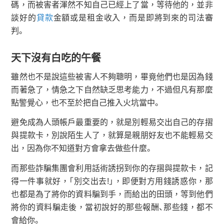
碼，而被害者渾然不知自己已經上了當，等待他的，並非
談好的
貸款
金額或是租金收入，而是即將到來的司法審
判。
天下沒有白吃的午餐
雖然也不是說這些被害人不夠聰明，畢竟他們也是因為錢
而著急了，情急之下自然缺乏思考能力，不過但凡有那麼
點警覺心，也不至於把自己推入火坑當中。
避免成為人頭帳戶最重要的，就是別輕易交出自己的存摺
與提款卡，別說陌生人了，就算是親朋好友也不能輕易交
出，因為你不知道對方會拿去做些什麼。
而那些詐騙集團會利用話術誘拐到你的存摺與提款卡，記
得一件事就好，「別交出去!」，即便對方用錢誘惑你，那
也都是為了將你的資料騙到手，而給出的田頭，等到他們
將你的資料騙走後，當初說好的那些報酬、那些錢，都不
會給你。