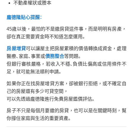
不動產權狀或謄本
龐德隆貼心提醒：
45歲以後，最怕的不是繳房貸這件事，而是明明有房產，
卻在真正需要資金時不知道怎麼運用。
房屋增貸
可以讓屋主把房屋累積的價值轉換成資金，處理
醫療、家庭、事業或
債務整合
等問題。
但銀行審核嚴格，若收入不穩、負債比偏高或信用條件不
足，就可能無法順利申請。
如果你正在找房屋增貸方案，卻被銀行拒絕，或不確定自
己的房屋還有多少可貸空間，
可以先透過龐德隆進行免費房屋鑑價評估。
房子不只是每個月要繳的房貸，也可以是在關鍵時刻，幫
你撐住家庭與生活的重要資產。