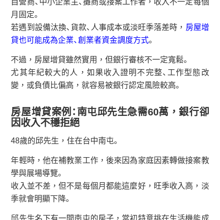
自營商、中小企業主、攤商或接案工作者，收入不一定每個
月固定。
若遇到設備汰換、貨款、人事成本或淡旺季落差時，
房屋增
貸也可能成為企業、創業者資金調度方式
。
不過，房屋增貸雖然實用，但銀行審核不一定寬鬆。
尤其年紀較大的人，如果收入證明不完整、工作型態改
變，或負債比偏高，就容易被銀行認定風險較高。
房屋增貸案例：南屯邱先生急需60萬，銀行卻
因收入不穩拒絕
48歲的邱先生，住在台中南屯。
年輕時，他在補教業工作，後來因為家庭因素轉做接案教
學與展場導覽。
收入並不差，但不是每個月都能這麼好，旺季收入高，淡
季就會明顯下降。
邱先生名下有一間南屯的房子，當初特意挑在生活機能成