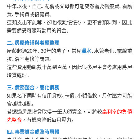
中年以後，自己、配偶或父母都可能突然需要醫療費、看護
費、手術費或復健費。
這類支出不能等，卻也很難慢慢存，更不會預料到，因此
需要備妥可隨時動用的資金。
二、房屋修繕與老屋整理
屋齡超過20年、30年的房子，常見
漏水
、水管老化、電線重
拉、浴室翻修等問題。
這些費用動輒數十萬到百萬，因此很多屋主會考慮用房屋
增貸處理。
三、債務整合，簡化債務
如果名下同時有信用貸款、卡債、小額借款，月付壓力可能
會越繳越亂。
若透過房屋增貸取得一筆大額資金，可將較
高利率的負債
先整合
，有機會降低每月壓力。
四、事業資金或臨時周轉