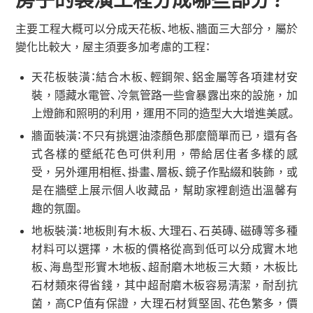
房子的裝潢工程分成哪些部分？
主要工程大概可以分成天花板、地板、牆面三大部分，屬於
變化比較大，屋主須要多加考慮的工程：
天花板裝潢：結合木板、輕鋼架、鋁金屬等各項建材安
裝，隱藏水電管、冷氣管路一些會暴露出來的設施，加
上燈飾和照明的利用，運用不同的造型大大增進美感。
牆面裝潢：不只有挑選油漆顏色那麼簡單而已，還有各
式各樣的壁紙花色可供利用，帶給居住者多樣的感
受，另外運用相框、掛畫、層板、鏡子作點綴和裝飾，或
是在牆壁上展示個人收藏品，幫助家裡創造出溫馨有
趣的氛圍。
地板裝潢：地板則有木板、大理石、石英磚、磁磚等多種
材料可以選擇，木板的價格從高到低可以分成實木地
板、海島型形實木地板、超耐磨木地板三大類，木板比
石材類來得省錢，其中超耐磨木板容易清潔，耐刮抗
菌，高CP值有保證，大理石材質堅固、花色繁多，價