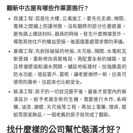
翻新中古屋有哪些作業要進行？
保護工程：若是在大樓、公寓施工，要先在走廊、梯間、
電梯之間鋪上防護地墊，沒有翻修的部分也要遮蓋，
避免路上運送材料、器具的時候，發生什麼擦撞意外，
導致其他住戶的權益受損，後面還要處理求償的爭議。
基礎工程：先拆除破損的地板、天花板、隔間、水電和瓦
斯管線，重新修改房屋格局，再配置全新的線路，並
且修復壁癌和漏水問題，舖設地板建材，加強牆面的
防水功能，增設窗戶、窗框，讓老屋煥然一新，拉長可
使用的壽命，住起來也比較安全。
裝潢工程：房子的一切狀況擺平後，最後才是室內的裝
潢設計，給予老屋全新的生機，需要進行木作、系統
櫃、油漆、牆壁、天花板等工程，再加上窗簾、燈具、壁
紙等居家飾品，一個老舊的房子就完成了翻新。
找什麼樣的公司幫忙裝潢才好？