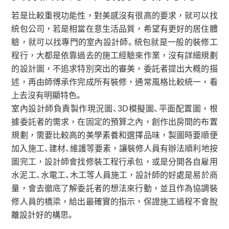
若是比較重視功能性，對美感沒有很高的要求，就可以找
統包公司，若是相當在意生活品質，希望有更好的居住體
驗，就可以找專門的室內設計師。統包就是一般的裝修工
程行，大都是依靠過去的施工經驗來作業，沒有詳細規劃
的設計圖，不追求特別突出的審美，委託者提出大概的描
述，再由師傅承作完成所有裝修，通常風格比較統一，看
上去沒有明顯特色。
室內設計師負責製作現況圖、3D模擬圖、平面配置圖，根
據委託者的需求，在固定的預算之內，創作出房間的布置
規劃，需要比較高的美學素養和選擇品味，製圖時要順便
加入施工、建材、維護等要素，讓裝修人員有辦法順利地按
圖完工，設計師會找修裝工程行承包，或是分開各自雇用
水泥工、水電工、木工等人員施工，設計師的好處是易於商
量，會去徹底了解委託者的想法來行動，並且作為協調裝
修人員的橋梁，給出最確實的指示，保證施工過程不會脫
離設計好的構思。