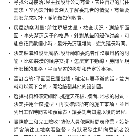
尋找公司接洽：屋主找設計公司商量，表達自己的居住
需求，室內設計師會深入了解委託者的情況，商量要
怎麼完成設計，並解釋如何收費。
房屋勘察測量：前往現場丈量，檢查狀況，測繪平面
圖，事先釐清房子的格局，針對某些問題作討論，可
能會花費數個小時，最好先清理雜物，避免延長時間。
決定裝潢和設計風格：設計師和委託者作整體風格的討
論，比如裝潢的順序安排，怎麼定下動線，房間呈現
什麼樣的風格，平面配置的移動和確定等事項。
簽訂合約：平面圖已經出爐，確定有要承辦的話，雙方
就可以簽下合約，開始繪製其他的設計圖。
選擇材料和確定細節：挑選天花板、牆面、地板的材質，
決定採用什麼造型，再次確認所有的施工事項，並且
列出工程時間表和預算表，讓委託者知道以後的過程。
實際施工和完工驗收：裝修人員依照時間表作業，設計
師會前往工地察看監督，有狀況發生時向委託者說