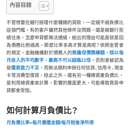
內容目錄
不管想要在銀行辦理什麼種類的貸款，一定繞不過負債比
這個門檻，有的客戶雖然其他條件沒問題，還是被銀行拒
絕往來，怎麼申貸都無法通過，給出的理由可能是就是因
為債務比例過高，那麼比率多高才算是高呢？依照金管會
的規定，金融機構對於債務人的
無擔保債務總額，除以每
月收入的平均數字，最高不可以超過22倍
，否則會被認為
是
還款能力不足
，而無法順利申辦任何信貸、信用卡、現金
卡等消費型借貸，除此之外，還有另一種總資產負債比，
是利用總資產來計算，影響的層面更大，可能導致買房申
貸都會受阻。
如何計算月負債比？
月負債比率=每月償還金額/每月稅後淨所得