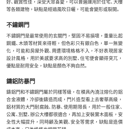
好、觀賞性佳，深受大眾喜愛，可以普遍運用於住宅、大樓
等各類建物，缺點是經過風吹日曬，可能會變形或裂開。
不鏽鋼門
不鏽鋼門是最常使用的玄關門，堅固不易損壞，重量比起
鋼鐵、木頭等材質來得輕，但色彩只有銀白色，單一無變
化，可能和房屋外觀、周遭環境格格不入，不好表現居家
設計風格，用於美感要求高的別墅、住宅便會顯得突兀，
優點是耐用安全，缺點是顏色不夠自然。
鑄鋁防暴門
鑄鋁門和不鏽鋼門屬於同樣等級，在模具內澆注熔化的鋁
合金液體，冷卻後鑄造而成，門片造型看上去奢華高級，
鋁材質的大門耐腐蝕、防暴、使用期限長，用於一般住家、
公寓、別墅、辦公大樓都很適合，再加上安裝實木面板，安
全性大幅提升，同時顧及美觀、安全等需求，缺點是造價