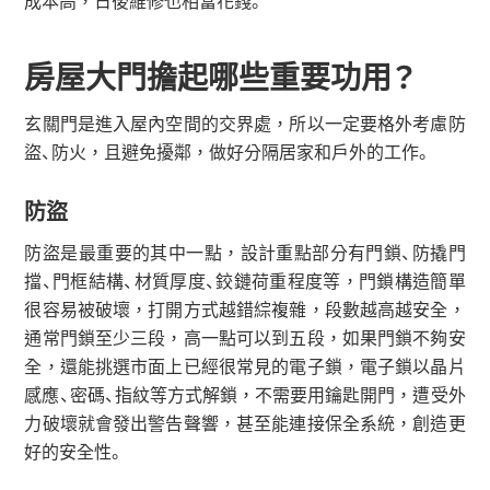
成本高，日後維修也相當花錢。
房屋大門擔起哪些重要功用？
玄關門是進入屋內空間的交界處，所以一定要格外考慮防
盜、防火，且避免擾鄰，做好分隔居家和戶外的工作。
防盜
防盜是最重要的其中一點，設計重點部分有門鎖、防撬門
擋、門框結構、材質厚度、鉸鏈荷重程度等，門鎖構造簡單
很容易被破壞，打開方式越錯綜複雜，段數越高越安全，
通常門鎖至少三段，高一點可以到五段，如果門鎖不夠安
全，還能挑選市面上已經很常見的電子鎖，電子鎖以晶片
感應、密碼、指紋等方式解鎖，不需要用鑰匙開門，遭受外
力破壞就會發出警告聲響，甚至能連接保全系統，創造更
好的安全性。