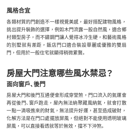
風格合宜
各類材質的門創造不一樣視覺美感，最好搭配建物風格，
挑出提升裝飾的選擇，例如木門流露一股自然風，適合鄉
村類型房子，而不鏽鋼門讓人覺得冰冷生硬，和藝術風格
的別墅就有差距，飯店門口適合裝設華麗或優雅的雙扇
門，但用於一般住宅就顯得稍微累贅。
房屋大門注意哪些風水禁忌？
面向窗戶、後門
房屋大門和後門互通便會形成穿堂煞，門口流入的氣運會
再從後門、窗戶跑走，屋內無法納聚藏風納氣，就會打散
一點一滴吸進來的財氣，無法提升好運，甚至造成破財，
化解方法是在門口處擺放屏風，但絕對不能使用透明玻璃
屏風，可以直接看透就等於無效，擋不下沖煞。