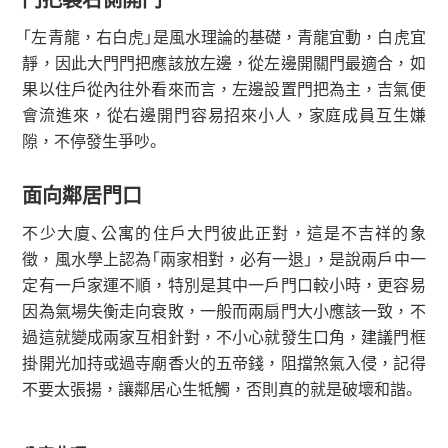
門把裝右側開門
「左青龍，右白虎」是風水理論的基礎，青龍宜動，白虎宜
靜，因此大門門把應該放左邊，從左邊開關門最適合，如
果以住戶從內往外看來而言，左邊設置門把為主，吉氣便
會流進來，從右邊開門容易招來小人，家庭成員互生嫌
隙，不停發生爭吵。
面向鄰居門口
不少大廈、公寓的住戶大門彼此正對，這是不吉祥的象
徵，風水學上認為「兩家相對，必有一退」，是說兩戶中一
定有一戶家運不順，特別是其中一戶門口較小時，更容易
因為氣場失衡走向衰敗，一般而兩扇門大小應該一致，不
過這就變成兩家互相針對，不小心就發生口角，建議門框
掛開光加持或過寺廟香火的五帝錢，阻擋煞氣入侵，記得
不要太張揚，讓鄰居心生牴觸，否則真的就是破壞和諧。