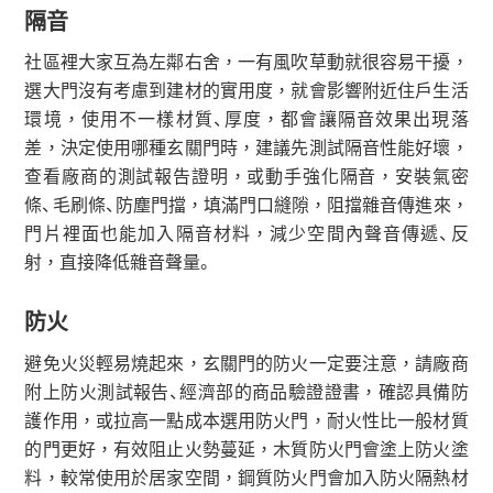
隔音
社區裡大家互為左鄰右舍，一有風吹草動就很容易干擾，
選大門沒有考慮到建材的實用度，就會影響附近住戶生活
環境，使用不一樣材質、厚度，都會讓隔音效果出現落
差，決定使用哪種玄關門時，建議先測試隔音性能好壞，
查看廠商的測試報告證明，或動手強化隔音，安裝氣密
條、毛刷條、防塵門擋，填滿門口縫隙，阻擋雜音傳進來，
門片裡面也能加入隔音材料，減少空間內聲音傳遞、反
射，直接降低雜音聲量。
防火
避免火災輕易燒起來，玄關門的防火一定要注意，請廠商
附上防火測試報告、經濟部的商品驗證證書，確認具備防
護作用，或拉高一點成本選用防火門，耐火性比一般材質
的門更好，有效阻止火勢蔓延，木質防火門會塗上防火塗
料，較常使用於居家空間，鋼質防火門會加入防火隔熱材