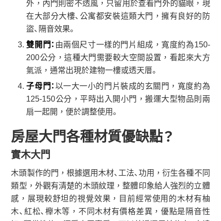
外，內門則密不透風，只留用於查看門外的貓眼，現
在大部分大樓、公寓都安裝這類大門，擁有良好的防
盜、隔音效果。
雙開門：
由兩個尺寸一樣的門片組成，寬度約為150-
200公分，這種大門需要較大空間設置，看起來大方
氣派，通常出現於建物一樓或透天厝。
子母門：
以一大一小的門片裝成的玄關門，寬度約為
125-150公分，平時出入開小門，搬運大型物品則兩
扇一起開，便於調整使用。
房屋大門各種材質優缺點？
實木大門
木頭製作的門，根據選用木材、工法、功用，衍生各種不同
類型，外觀有清楚的木頭紋理，整體印象給人強烈的立體
感，展現較舒坦的視覺效果，目前經常使用的木材有柚
木、紅松、櫸木等，不同木材有價格差異，優點是隔音性