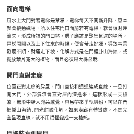
面向電梯
風水上大門對著電梯是禁忌，電梯每天不間斷升降，原本
就會擾動磁場，所以住宅門口面前若有電梯，就會讓財運
流失，形成所謂的開口煞，房子應該是聚集氣運的場所，
電梯開關以及上下往來的時候，便會帶走好運，導致事業
發展不順，財運走下坡，化解方式是在門框卦山海鎮，或
擺放葉片寬大的植物，而且必須是大株盆栽。
開門直對走廊
位置正對走廊的房屋，門口直接和通道連成直線，一旦打
開大門，外部氣流會直對屋內灌進來，這就形成一支槍
煞，無形中給人兇惡感覺，容易帶來爭執糾紛，可以在門
框掛山海鎮、開光麒麟化解，如果走廊有轉彎處，不是完
全呈現直線，就不用煩惱變成一支槍煞。