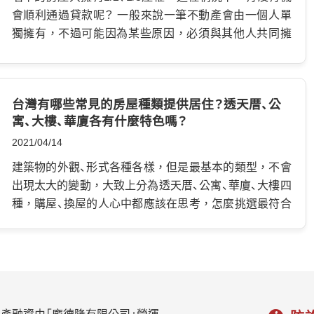
有指的是每位所有權人都有明確持分比例。 例如：一間房
的是每一位所有權人，有明確的持分比例，可以自由的
會順利通過貸款呢？ 一般來說一筆不動產會由一個人單
子由A、B兩人共同持有，A持有2分之1，B持有2分之1。
處份所持有的那部分，例如貸款、過戶、買賣等，且不須
獨擁有，不過可能因為某些原因，必須與其他人共同擁
這種狀況在謄本上會看得出持分比例，也比較容易計算
經過其他所有權人同意。 公同共有：指的是每一位所有權
有一棟房子，且每人僅持有一定比例產權，這就造成申
每個人所擁有的權利範圍。 分別共有的優點：比例清楚。
人，並未劃分出個別的持有比例，因此不論想對房屋進
貸上的麻煩，有時候持分房屋貸款並不容易，了解怎麼
如果要評估持分房屋貸款，至少可以先依照持分比例估
行任何的所有權變更，都需要經過全部的所有權人同意。
成功辦理，就看下面攻略文章！ 持分房屋有哪些類別？ 持
算價值。 例如房屋市值1,000萬元，某位持分人持有2分
持分房屋可以進行買賣嗎？ 可以買賣！只不過持分房屋因
台灣有哪些常見的房屋種類提供居住？透天厝、公
分房屋分成兩個種類，分別是「公同共有」和「分別共
之1，理論上他擁有的持分價值約為500萬元。 但要注
寓、大樓、華廈各有什麼特色嗎？
產權複雜，因此在買賣過程中會比較麻煩，因此若你有
有」，若想確認自己擁有哪些權利，可以先了解持分狀態
意，這只是價值概念，不代表一定能貸到500萬元。 銀行
持分房屋的問題，記得往下看更多。 分別共有的房屋買
來確認，持有方式不同也會影響使用權益。 …
2021/04/14
或貸款機構仍會評估房屋狀況、持分比例、其他共有人態
賣方式： …
建築物的外觀、形式各種各樣，但是最基本的類型，不會
度、原貸款餘額與實際處分風險。 【公同共有】 公同共有
出現太大的變動，大致上分為透天厝、公寓、華廈、大樓四
通常常見於繼承。 這種狀態下，所有權人共同擁有不動
種，購屋、換屋的人心中都應該在思考，怎麼挑選最符合
產，但沒有明確區分每個人的持分比例。 也就是說，每
自己的心意，除了地段、生活環境、公共設施，是令人在
個人都有對房屋的權利，但權利範圍沒那麼清楚，模糊
意的要素之外，不同的房屋種類，居住感受不僅不可能
地帶非常多。 公同共有缺點：在貸款上會更麻煩。 因為銀
一模一樣，利用價值也會有高低落差，想要找到最適合
行難以單獨計算某一位共有人可以擔保多少價值，也擔
自己的住宅，不能不仔細參考其中的優缺點，對房子種
心後續產權糾紛。 因此公同共有房屋要申請貸款時，通
類有了清晰的了解，才方便定位理想中的目標。 什麼是
常需要所有共有人同意，否則銀行大多不願意承作。 簡
透天厝？透天厝的優缺點分別是什麼？ 從房子到土地的產