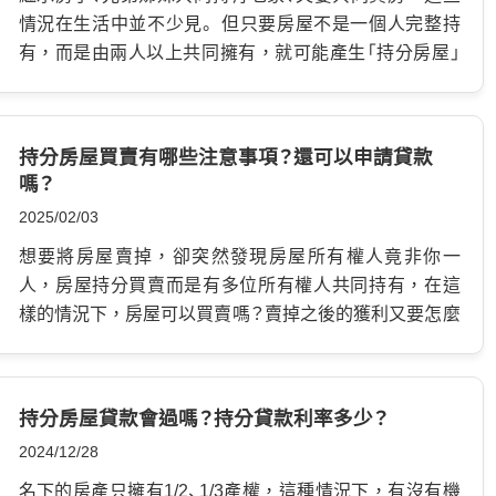
情況在生活中並不少見。 但只要房屋不是一個人完整持
有，而是由兩人以上共同擁有，就可能產生「持分房屋」
問題。 平時沒有要處分房子時，持分房屋看起來只是產
權比例不同。 可是當你想賣房、出租、分割產權，甚至需
要申請持分房屋貸款時，問題就會開始浮現。 有些人明
持分房屋買賣有哪些注意事項？還可以申請貸款
明名下有房，房子也有價值，卻因為房屋是持分狀態，
嗎？
銀行不願意核貸。 這時才發現，原來「有房子」和「能順利
2025/02/03
貸款」是兩回事。 這篇文章會用白話方式說明：什麼是持
分房屋？持分房屋貸款為什麼比較難？銀行不承作時還有
想要將房屋賣掉，卻突然發現房屋所有權人竟非你一
哪些方式可以評估？如果你正好遇到繼承房屋、共有房產
人，房屋持分買賣而是有多位所有權人共同持有，在這
或持分房地資金需求，可以先從這篇了解基本方向。 持
樣的情況下，房屋可以買賣嗎？賣掉之後的獲利又要怎麼
分房屋是什麼？分別共有與公同共有差在哪？ 持分房屋指
分呢？有關持分房屋的問題，在這邊一一解答。 什麼是持
的是一間房屋由兩人以上共同持有所有權。 例如父母留
分房屋？ 指「一間房屋」有「兩位」所有權人，若是兩人持
下房子，由三名子女共同繼承；或夫妻共同買房，各自持
分，則各佔二分之一的產權，若是三人持分，則各有三
持分房屋貸款會過嗎？持分貸款利率多少？
有一定比例；也可能是兄弟姊妹一起出資購買土地或透天
分之一的產權，依此類推。 會產生持分的主要情況有兩
2024/12/28
厝。 以上這些都可能形成持分房屋或持分房地。 持分常
種：一、是繼承而來的。二、是共同約定購買。另外持分也
見可分為兩種：分別共有與公同共有。 【分別共有】 分別共
有分為兩種持分方式：分別共有、公同共有。 分別共有：指
名下的房產只擁有1/2、1/3產權，這種情況下，有沒有機