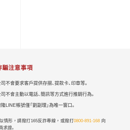
詐騙注意事項
公司不會要求客戶提供存摺、提款卡、印章等。
公司不會主動以電話、簡訊等方式進行推銷行為。
隆LINE帳號僅「劉副理」為唯一窗口。
似情形，請撥打165反詐專線，或撥打
0800-891-168
向
員求證。