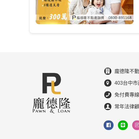
龐德隆不動
403台中市
免付費專線：0
常年法律