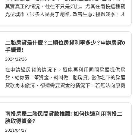
其實真正的情況，往往不只是如此。 尤其在南投這種觀
光型城市，很多人是為了創業、改善生意、撐過淡季，才
會接觸到南投二胎房貸。 對經營民宿、露營區、餐廳的人
來說，最大的問題從來不是「有沒有房子」，而是「銀行願
不願意再借」。 而趙老闆的故事，就是很多南投觀光產業
二胎房貸是什麼？二順位房貸利率多少？申辦房貸0
經營者的縮影。 南投二胎房貸－趙老闆的故事 為了孩
手續費！
子，他離開穩定工作到南投開民宿 趙老闆以前在新北某
2024/12/26
間大型旅館擔任房務經理。 旅館業薪水不差，但工時長、
壓力重，假日永遠比別人忙。 尤其碰到連假、寒暑假，幾
在申請過房貸的情況下，還能再利用同間房屋提供房
乎天天都在處理客訴、訂房、清潔調度，很少真正陪家人
貸，給你第二筆資金，就叫做二胎房貸。當你名下的房屋
吃頓飯。 有一次孩子發燒，他人在旅館處理客人問題，
貸款尚未繳清，卻還需要資金的情況下，若無法向原機
手機響了十幾通都沒辦法離開。 那天晚上回到家，孩子
構申請增貸，則可選擇另外一間銀行，或是民間機構申
已經睡著了，他忽然發現，自己好像正在錯過孩子的成
請房屋借款，不過由於機構不同，需重新設定抵押權，
長。 後來一次家庭旅遊，他們來到南投。 清晨的山景、午
這時地政事務所會將這筆抵押，設定為第二順位，也就
南投房屋二胎民間貸款推薦! 如何快速利用南投二
後的霧氣、晚上滿天星空，讓趙老闆第一次有種「想慢下
是二胎房貸名稱的由來。 二胎房貸與第一順位有差嗎？
胎取得資金?
來生活」的念頭。 他開始萌生：如果能在南投開一間民
二胎房貸是指房屋設定第二順位抵押權，原因是前一筆
2021/04/27
宿，也許就不用再每天被工作追著跑。 南投民宿很好賺？
房貸尚未清償，因此若真的不幸，借款人的房屋進入法