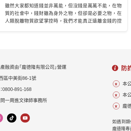
很多人忽略了這件事 很多人看到南投觀光人潮，就覺得
拍程序，拍賣的獲利會先清償第一順位抵押權的債權
雖然大家都知道錢並非萬能，但沒錢是萬萬不能，在物
民宿很好經營？ 實際上，南投民宿競爭非常激烈！ 尤其清
人，剩下的才還給第二順位抵押權的債權人。 舉例來說：
質的社會中，錢財雖為身外之物，但卻是必要之物，在
境、日月潭、鹿谷一帶，幾乎每隔幾百公尺就有一家民宿。
阿民買房共貸了800萬，如今剩下400萬的時候，又向其
人類脫離物質欲望掌控時，我們才能真正遠離金錢的控
光是房間漂亮，已經很難脫穎而出。 趙老闆當時把積蓄
他機構申請300萬二胎房貸，可之後阿民陷入債務危機，
制。而凡事都有一體兩面，利用南投房屋二胎不只是籌措
拿出來，再向銀行貸款約800萬，蓋了一間歐式風格民
於是無法正常繳還款，房屋進入法拍程序，通常會有2種
資金的工具，也是挽回感情的手段，必要時就找龐德隆
宿。 一開始生意確實不錯...... 新裝潢、大片山景、親子房
情形。 第一種：房屋賣出賺錢大家都好過 房屋賣出1,000
替你想辦法! 尚餘銀行房貸350萬…
型，很快吸引第一批客人。 但幾個月後，訂房量卻開始
萬的價值：銀行本利相加共獲得400多萬元清償款項，二
下降。 他原本以為是景氣問題，直到開始認真看Google
胎機構也能獲得本利共300多萬的還款，剩下的200多萬
評論，才發現真正的原因。 很多客人都留言： …
則為阿民的收益。 第二種：償還給二胎機構某些人難過 房
產融資由「龐德隆有限公司」營運
防
屋賣出600萬元的價值：銀行獲得400多萬清償，剩餘200
西區中美街86-1號
多萬償還給二胎機構，但由於並未清償，因此阿民之後
本
每個月薪水還得扣1/3給二胎機構，藉此還款。 也就是說
800-891-168
本
設定第二順位抵押權的風險較高，這也是為何二胎房貸
顧問一周進文律師事務所
的設定利率通常比銀行高的原因。 二胎房貸有哪些管道
龐德
可申辦？ 如果你有二胎房貸的需求，一般銀行有承辦相
關業務，例如國泰、台新等等，若你的資格符合銀行條
如遇到類
件，就能申請到最高500萬內、還款期限15年、利率3%左
龐德隆專