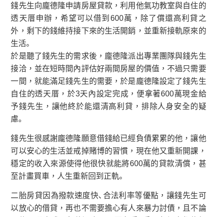
錢先生向龐德隆申請房屋貸款，利用他氣功教室與自住的
透天厝申辦，希望可以借到600萬，除了償還高利貸之
外，剩下的錢維持接下來的生活開銷，並重新接軌原來的
生活。
於是聽了錢先生的需求後，龐德隆派出專業團隊與錢先生
接洽，並在短時間內評估好兩間房屋的價值，不過只需要
一間，就能滿足錢先生的需要，於是龐德隆設定了錢先生
自住的透天厝，於3天內設定完成，便拿著600萬現金給
予錢先生，讓他終於能還清高利貸，排除人身安全的疑
慮。
錢先生很感謝龐德隆願意借錢給已經負債累累的他，讓他
可以安心的生活並戒掉賭博的習慣，現在他又重新開課，
穩定的收入來源使得他很快就能將600萬的貸款清償，甚
至計畫買車，人生重新回到正軌。
二胎房貸因為撥款速度快、合法利率等優點，讓錢先生可
以放心的借貸，再也不需要擔心有人來暴力討債，且不論