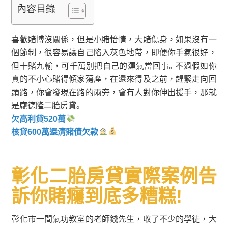
內容目錄
喜歡賭博沒關係，但是小賭怡情，大賭傷身，如果沒有一
個節制，很容易讓自己陷入灰色地帶，即便你手氣很好，
但十賭九輸，可千萬別把自己的運氣當回事。不過假如你
真的不小心賭得傾家蕩產，在還來得及之前，趕緊走向回
頭路，你會發現在路的兩旁，會有人對你伸出援手，那就
是龐德隆二胎房貸。
欠高利貸520萬
核貸600萬還清賭債欠款
彰化二胎房貸實際案例告
訴你賭癮到底多糟糕!
彰化市一間氣功教室的老師錢先生，收了不少的學徒，大