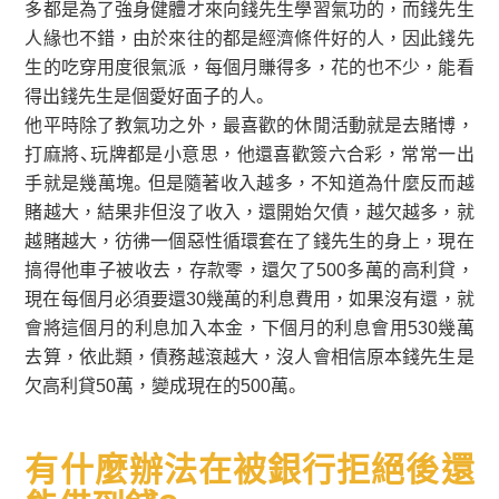
多都是為了強身健體才來向錢先生學習氣功的，而錢先生
人緣也不錯，由於來往的都是經濟條件好的人，因此錢先
生的吃穿用度很氣派，每個月賺得多，花的也不少，能看
得出錢先生是個愛好面子的人。
他平時除了教氣功之外，最喜歡的休閒活動就是去賭博，
打麻將、玩牌都是小意思，他還喜歡簽六合彩，常常一出
手就是幾萬塊。但是隨著收入越多，不知道為什麼反而越
賭越大，結果非但沒了收入，還開始欠債，越欠越多，就
越賭越大，彷彿一個惡性循環套在了錢先生的身上，現在
搞得他車子被收去，存款零，還欠了500多萬的高利貸，
現在每個月必須要還30幾萬的利息費用，如果沒有還，就
會將這個月的利息加入本金，下個月的利息會用530幾萬
去算，依此類，債務越滾越大，沒人會相信原本錢先生是
欠高利貸50萬，變成現在的500萬。
有什麼辦法在被銀行拒絕後還