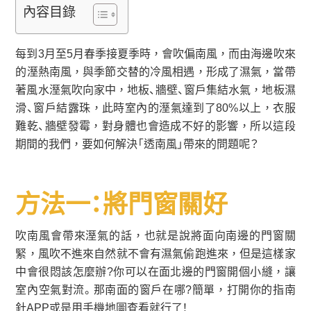
內容目錄
每到3月至5月春季接夏季時，會吹偏南風，而由海邊吹來
的溼熱南風，與季節交替的冷風相遇，形成了濕氣，當帶
著風水溼氣吹向家中，地板、牆壁、窗戶集結水氣，地板濕
滑、窗戶結露珠，此時室內的溼氣達到了80%以上，衣服
難乾、牆壁發霉，對身體也會造成不好的影響，所以這段
期間的我們，要如何解決「透南風」帶來的問題呢？
方法一：將門窗關好
吹南風會帶來溼氣的話，也就是說將面向南邊的門窗關
緊，風吹不進來自然就不會有濕氣偷跑進來，但是這樣家
中會很悶該怎麼辦?你可以在面北邊的門窗開個小縫，讓
室內空氣對流。那南面的窗戶在哪?簡單，打開你的指南
針APP或是用手機地圖查看就行了！