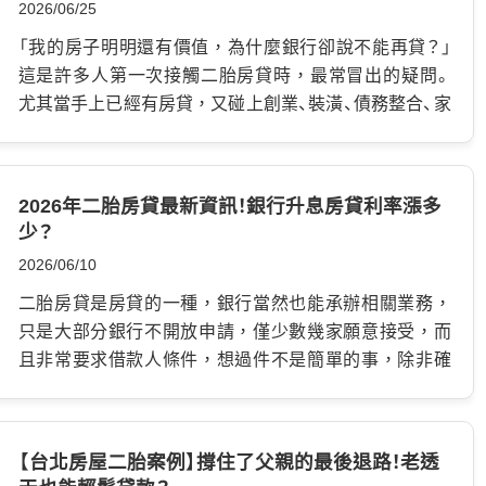
2026/06/25
「本人授權」這類重要流程中，因此一定要謹慎保管。 如
原本房貸一起管理。 不過，房屋增貸不是有房子就一定
何申請印鑑證明？申請前要準備哪些資料？ 如果你從來沒
能辦，銀行仍會重新審核房屋價值、信用紀錄、收入穩定
「我的房子明明還有價值，為什麼銀行卻說不能再貸？」
有辦過印鑑登記，第一次通常需要本人親自到戶政事務
度與負債情況。 如果條件不符合，銀行也可能直接拒絕
這是許多人第一次接觸二胎房貸時，最常冒出的疑問。
所辦理。 基本上會準備： …
增貸。 房屋增貸是什麼？和原來房貸有什麼關係？ 房屋增
尤其當手上已經有房貸，又碰上創業、裝潢、債務整合、家
貸指的是屋主在原本房貸尚未清償的情況下，再向同一
人生病或短期資金需求時， 才會開始真正注意「二胎房貸
家銀行申請增加貸款額度。 舉例來說： 當初買房時銀行核
成數」與「房貸成數計算」到底是怎麼回事。 其實，房子並
貸800萬元，幾年下來已經還掉200萬元本金。 這時候如
不是只能貸一次。對銀行或金融機構來說，房屋不只是居
2026年二胎房貸最新資訊！銀行升息房貸利率漲多
果屋主有資金需求，就可以向原銀行申請房屋增貸，把
住空間，更是一種具有價值的資產。 只要房屋本身還有
少？
已還掉的部分再次貸出來。 不過要注意，房屋增貸通常
剩餘空間，就有機會再利用房屋取得資金，而這也是二
2026/06/10
不能無限制增加額度。 銀行會看兩個重點： 第一，房屋目
胎房貸存在的原因。 這篇文章就用最簡單的方式，帶你
前價值是否足夠。 如果房價上漲，房屋鑑價提高，理論
一次看二胎房貸成數與計算方式！ 什麼是二胎房貸？為什
二胎房貸是房貸的一種，銀行當然也能承辦相關業務，
上可能有更多貸款空間。 反之，如果房屋位於偏遠地區、
麼房子可以貸第二次？ 不少人第一次聽到二胎房貸，都
只是大部分銀行不開放申請，僅少數幾家願意接受，而
屋況不好、屋齡太高，銀行鑑價可能偏保守，增貸空間就
會誤以為是「第二間房子的貸款」。 但其實沒有你想的這
且非常要求借款人條件，想過件不是簡單的事，除非確
會受限。 第二，原房貸剩餘金額有多少。 若房貸才剛開
麼複雜！ 所謂的二胎房貸，指的是： 當房子已經有房貸的
定自己信用評分高、收入來源穩定，那通過審核機會不
始繳，或仍在寬限期內，幾乎還沒還到本金，銀行通常
情況下，再利用房屋剩餘的價值，額外申請一筆新的貸
小，也可以獲得夠用額度，但條件不好就會被拒絕，你
不太願意再提供增貸。 因為房屋可貸空間尚未拉開，風
款。 簡單來說，就是你的房子雖然已經在繳房貸，但不
可能不清楚真正原因，或短時間內改善不了，下文就要
【台北房屋二胎案例】撐住了父親的最後退路！老透
險對銀行來說偏高。 因此，房屋增貸比較適合已經繳款
代表它的價值已經全部用完。 情況一：房價上升讓價值空
提供另一個管道，協助你靈活運用資產！ 什麼是二胎房