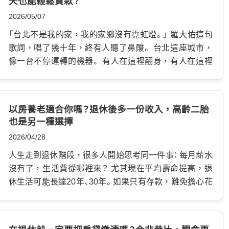
天也能輕鬆貸款？
一段時間、房屋價值穩定，且信用與收入條件正常的屋
間跟著增值。 情況二：貸款本金隨著還款時間逐漸減少。
貸？ 當你需要資金而煩惱，卻因為房貸沒還清，覺得無
2026/05/07
主。 房屋增貸條件有哪些？銀行主要看這幾點 銀行審核
情況三：當初房貸本來就沒有貸滿。 以上都可能讓房屋還
法透過房子借錢時，其實可以考慮二胎房貸，不用塗銷
房屋增貸時，不只看房子，也會重新檢查借款人的條件。
保有「可運用空間」，而這塊空間，就是二胎房貸的來源。
原貸款的抵押權，提供同一棟房屋當作擔保品，向他家
「台北不是我的家，我的家鄉沒有霓虹燈。」 羅大佑這句
即使當初申請房貸時順利過件，也不代表現在申請房屋
因此二胎房貸並不是憑空多借一筆錢，而是重新評估你
銀行或融資機構申貸，經過該機構重新評估後，設定一
歌詞，唱了幾十年，終有人聽了鼻酸。 台北這座城市，
增貸一定會成功。因為銀行會以「現在的狀況」重新判斷風
的房屋價值後，再計算還能貸多少。 二胎房貸成數怎麼
個最高可貸額度，把殘值變換為現金，也就是說總共有2
像一台不停運轉的機器。 有人在這裡翻身，有人在這裡
險。 …
算？房貸成數計算方式 接下來就是大家最在意的重點：
筆借款，第1筆通常用於購屋，第2筆則用於其他資金週
跌倒；有人把青春留在這裡，也有人把一輩子的積蓄，全
「到底我這間房子，還能再貸多少？」 其實二胎房貸成數
轉，例如投資、進修、創業等各種不同地方。 二胎房貸和
壓在一間房子上。 故事中的林先生就是其中之一。 房屋
的計算邏輯並不複雜。 房貸成數計算公式 最常見的計算
一胎房貸的差別是什麼？ 辦理房屋貸款時，承辦機構一
讓你站穩腳跟？一間台北的透天厝 年輕時北上工作，從
以房養老適合你嗎？退休後多一份收入，高齡二胎
方式如下： 房屋鑑價…
定要做抵押權設定，以免借款人欠錢不還，還能拿擔保
基層一路做到主管。 那個年代的台北，房價還不像現在
也是另一種選擇
品抵債。而一胎房貸指的是設定第一順位抵押權，二胎房
這麼驚人，只要肯拚、肯做，咬著牙總有機會買房。 林先
2026/04/28
貸也就是第二順位抵押權，以此類推之下，也就還會有
生在台北買下一間透天厝時，身邊朋友都羨慕不已。 因
三胎房貸、四胎房貸等，只要房屋…
為那不只是一間房子。 更像是人生終於站穩腳跟的證明。
人生走到退休階段，很多人開始思考同一件事： 每月薪水
後來結婚、生子、養家，所有收入幾乎都投入家庭。孩子補
沒有了，生活費從哪裡來？ 尤其現在平均壽命提高，退
習、學費、生活費，能給的都盡量給。 只是人到晚年才發
休生活可能長達20年、30年。如果只有存款，難免擔心花
現，有些事情，不是努力就能控制。 以為年輕才有房貸
得太快。如果有房子，卻現金不多，更常出現「有資產、沒
壓力？事實更殘酷！ 林先生的兒子因疏於管教，染上毒
現金」的情況。 這也是近年很多55歲以上有房族群，開始
癮。 進出警局、戒治所，反反覆覆。 女兒則長年在國外念
關注「以房養老」的原因。 另外，也有不少人會比較另一