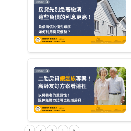
1
2
3
›
»