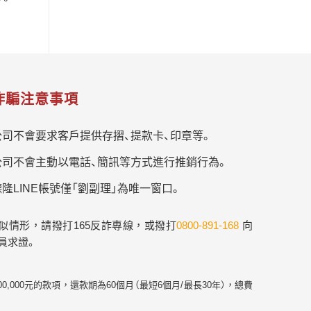
詐騙注意事項
公司不會要求客戶提供存摺、提款卡、印章等。
公司不會主動以電話、簡訊等方式進行推銷行為。
隆LINE帳號僅「劉副理」為唯一窗口。
似情形，請撥打165反詐專線，或撥打
0800-891-168
向
員求證。
幣300,000元的款項，還款期為60個月（最短6個月/最長30年），總費