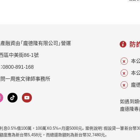
入等問題，保障自己能夠頤養天年，二胎房貸破除高齡
面對的種種限制。 高齡貸款為什麼不容易過件？ 銀行審
核貸款通過的條件，申請人年齡是重點！每間銀行對於年
齡各有不同限制，通常高齡二胎房貸拿到的成數、年限都
不比青壯年來得好，因為其中評估的重點是：「要有足夠
產融資由「龐德隆有限公司」營運
穩定的收入來源」，而退休人士離開原本崗位，除了退休
防
金，也難再有其他收入，銀行也會擔心年長者在「還款期
西區中美街86-1號
滿」之前就過世，因此許多銀行會規定「貸款人年齡」加上
本
800-891-168
「貸款年限」，不得大於75，等於到了60歲申請房貸，只
本
能取得約15-20年期限，而到了70歲成功核貸的機率就更
顧問一周進文律師事務所
低了。 以房養老怎麼提供退休收入？ 以房養老是一種「逆
龐德
向抵押貸款」，需要先把名下的房產抵押給銀行，然後每
月可以從銀行領出一筆錢，屋主不用搬出去，仍舊可以
如遇到類
正常住在房子裡，一直到房屋所有權人過世，或是約定
龐德隆專
年限結束，這時銀行作為債權人將拍賣房產，用賣掉的
錢還清貸款金額，剩餘款項再交給親友處理，如果兒女
| 月利息0.5%借100萬，100萬X0.5%=月還5000元。案例說明：假設貸一筆新台
有意繼承房產，需要自己清償以房養老貸款，塗銷抵押
款額度應為新台幣5,458元，而總還款額則為新台幣32,7480元。