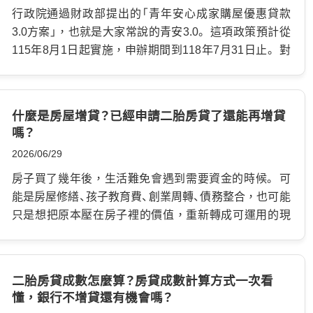
金。 三、創業或生意周轉 小型店面、自營商、攤商或接案
家庭財產糾紛。 這篇文章會用白話方式帶你了解：印鑑證
行政院通過財政部提出的「青年安心成家購屋優惠貸款
工作者，經營過程中常會需要設備費、貨款、租金押金或
明是什麼、申請二胎房貸為什麼會用到、印鑑章遺失怎麼
3.0方案」，也就是大家常說的青安3.0。 這項政策預計從
周轉金。 房屋增貸因為有不動產作為擔保，通常可貸金
辦，以及如何保管才安全。 印鑑證明是什麼？為什麼辦房
115年8月1日起實施，申辦期間到118年7月31日止。 對
額會比一般信貸高。 四、債務整合 若名下同時有信貸、卡
屋貸款會需要？ 印鑑證明簡單來說，就是戶政機關核發
準備買房的首購族來說，這次不是單純延長青安貸款，
債、小額貸款等多筆負債，月付壓力可能會被切得很零
的一份證明文件，用來證明某顆印章確實是本人登記使
而是重新調整了申請條件，讓資源更集中在真正自住、青
碎。 部分屋主會考慮透過房屋增貸取得一筆資金，先清
用的印鑑章。 第一次辦理印鑑登記時，戶政事務所會將
年與婚育家庭身上。 簡單講，青安3.0仍然保留貸款年限
什麼是房屋增貸？已經申請二胎房貸了還能再增貸
償利率較高的負債，再集中管理還款。 但要注意，房屋
你指定的印章登錄建檔。 之後如果需要申請印鑑證明，
長、寬限期較長、利息補貼等優勢，但也新增年齡、所得與
嗎？
增貸雖然可以取得資金，仍然是貸款。申請前一定要確認
戶政機關就能比對印文是否相符，再核發證明。 印鑑證
房屋總價限制。 所以，想申請青安貸款的人，不要只看
2026/06/29
用途是否明確、月付金是否負擔得起，而不是只看能不能
明常用在需要確認本人真實意思的場合。 例如： 不動產買
「最高可貸多少」，記得先確認自己是否符合最新資格。
借到錢。 房屋增貸條件有哪些？銀行會看哪些重點？ 申請
賣 賣房、買房、移轉所有權時，常會需要確認所有權人本
什麼是青年安心成家購屋貸款？ 青年安心成家購屋貸
房子買了幾年後，生活難免會遇到需要資金的時候。 可
房屋增貸時，銀行通常會從「房屋條件」與「借款人條件」
人意思。 抵押權設定 申請房貸、二胎房貸、房屋增貸或其
款，簡稱：青安貸款。 是政府為了協助…
能是房屋修繕、孩子教育費、創業周轉、債務整合，也可能
兩個方向評估。 …
他不動產抵押貸款時，若房屋需要設定抵押權，就可能
只是想把原本壓在房子裡的價值，重新轉成可運用的現
會用到印鑑證明。 抵押權塗銷 房貸清償後，要辦理抵押
金。 這時候，第一個會想到的方式，就是「房屋增貸」。
權塗銷，也常會涉及印鑑或相關身分確認文件。 繼承與
房屋增貸簡單來說，就是在原本已經有房貸的情況下，
贈與 繼承房產、贈與房屋、分割遺產或處理共有不動產
向原貸款銀行申請增加貸款額度，把已經還掉的本金，
二胎房貸成數怎麼算？房貸成數計算方式一次看
時，也可能需要印鑑證明。 換句話說，印鑑證明不是一
或房屋增值後多出來的空間，再次申請出來使用。 它的
懂，銀行不增貸還有機會嗎？
般收據，也不是普通影本。 它會出現在「財產權變動」或
優點是：利率通常比信用貸款低、還款年限較長，也能與