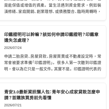
是能保值或增值的資產。 當生活遇到資金需求，例如裝
潢修繕、家庭開銷、創業理想、或債務整合、臨時周轉時，
若資金不足，臨時湊不到大額資金，屋主不用賣房湊
錢，而是評估「房屋增貸」的可能性。 房屋增貸是什麼？
常見用途有哪些？ 房屋增貸的核心概念，是把房屋累積
印鑑證明可以幹嘛？該如何申請印鑑證明？印鑑章
出來的價值重新運用。 透過向原本的銀行申請＂增加額
遺失怎處理？
度＂，把已經償還的部分本金，再次轉換成可運用的空
2026/07/24
間。 舉例說明： 假設當初買房時貸款800萬，經過幾年正
常繳款後，還掉了部分本金200萬。 這時如果房屋本身仍
申請二胎房貸、房屋貸款、房屋買賣或不動產設定時，常
有足夠鑑價空間，屋主就可以向原銀行申請房屋增貸，
常會被要求準備「印鑑證明」。 很多人第一次聽到印鑑證
把可貸額度再申請出來使用。 房屋增貸常見用途包含以
明，會以為它只是一般文件。其實不是。 印鑑證明代表的
下幾種。 一、房屋修繕與裝潢 老屋漏水、水管老化、電線
是：這顆印章已經在戶政機關完成登記，未來在辦理重要
重拉、屋頂防水、浴室翻修，這些費用動輒數十萬元。 如
財產、法律或不動產相關事項時，可以用來確認本人。 尤
果不想一次動用存款，房屋增貸可以作為修繕資金來源。
其是房屋貸款、二胎房貸、抵押權設定、不動產買賣這類牽
青安3.0最新資訊懶人包：青年安心成家貸款怎麼申
二、家庭資金需求 孩子教育費、醫療支出、長輩照護費、婚
涉財產權的流程，印鑑證明更是非常重要的文件。 如果
請？首購族買房前先看懂
禮支出等，都可能在短時間內形成一筆較大的支出。 若
不知道印鑑證明的用途，或隨便交給他人使用，嚴重時
2026/07/21
屋主房貸繳款正常，可以評估是否透過房屋增貸取得資
可能讓自己的房屋被拿去設定抵押、申請貸款，甚至引發