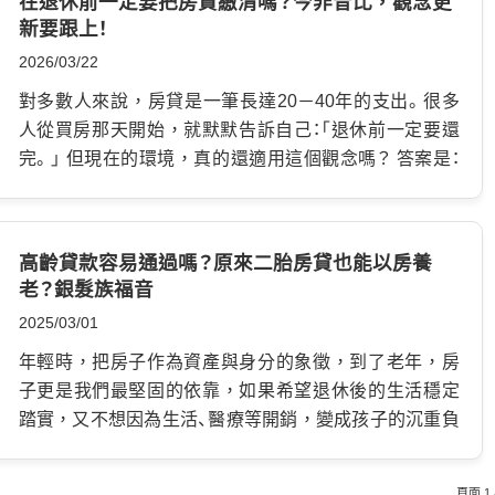
在退休前一定要把房貸繳清嗎？今非昔比，觀念更
書，生活與家裡越來越遠。 這些年，林先生一直用自己
種方式，就是「高齡二胎」。 這篇文章會用簡單好懂的方
新要跟上！
的積蓄與退休金撐著。 但退休之後，收入不再像以前穩
式，帶你了解兩者差異，幫助你規劃退休生活。 什麼是
2026/03/22
定，身體也越來越差，房貸卻還沒結束。 真正可怕的，
以房養老？ 以房養老，正式名稱常被稱為「逆向房貸」。
不是負債。 而是銀行催繳通知寄來時，你突然發現自己
意思是： 不是你每月繳房貸給銀行，而是銀行每月撥一筆
對多數人來說，房貸是一筆長達20－40年的支出。很多
已經沒有力氣再扛了。 台北二胎房貸為什麼是唯一選擇？
錢給你。 你把名下房屋提供給銀行做擔保，銀行依照房
人從買房那天開始，就默默告訴自己：「退休前一定要還
當時林先生最怕的，不是欠錢，而是房子被法拍。 因為
屋價值、年齡、年限等條件，按月撥款，作為退休生活費
完。」 但現在的環境，真的還適用這個觀念嗎？ 答案是：
這間房子，是他這輩子最後剩下的東西。 缺資金的他第
使用。 簡單說就是： 用房子，換每月現金流房子照住，生
不一定。 今非昔比：現在的房貸，和以前完全不同 早期台
一個想到的，還是銀行，但結果並不意外。 年紀超過60
活費慢慢領 以房養老貸款和傳統房貸差異表 產品 以房養
灣的房貸利率，動輒7%～10%，貸款年限也大多只有20
歲，加上沒有固定薪轉收入，主要依靠退休金與投資生
老 傳統房貸 貸款用途 支應生活開銷 購買住宅、週轉 年齡
年。 在那個年代： …
高齡貸款容易通過嗎？原來二胎房貸也能以房養
活，銀行對這類型客戶通常會比較保守。 尤其原本就還
限制 年滿60歲 年滿20-65歲 付款方式 每月撥款 一次付
老？銀髮族福音
有房貸的情況下，要再申請台北二胎房貸或轉貸，難度
清 借款餘額 依照貸款時間遞增 依照貸款時間遞減 承擔
2025/03/01
本來就高。 銀行在意的是： …
風險 借款人壽命未知 借款人逾期違約 以房養老最大的特
色 對退休族來說，以房養老最吸引人的地方，通常有這
年輕時，把房子作為資產與身分的象徵，到了老年，房
幾點： 1.…
子更是我們最堅固的依靠，如果希望退休後的生活穩定
踏實，又不想因為生活、醫療等開銷，變成孩子的沉重負
擔，高齡二胎房貸可以提早為您的房子進行理財規劃，
藉由辦理「以房養老」貸款方案，解決年紀太大及沒有收
頁面 1 /