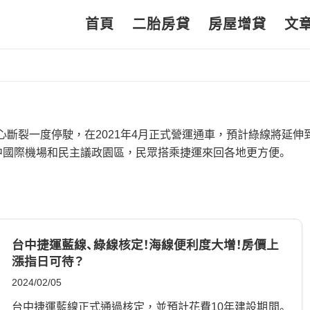
首頁
二胎房貸
房屋增貸
文
軸心斷裂一度停駛，在2021年4月正式營運通車，預計綠線將延伸
中國際機場和民主議政園區，民眾搭乘捷運來回各地更方便。
台中捷運藍線、綠線核定！海線便利度大增！房價上
漲指日可待？
2024/02/05
台中捷運藍線正式通過核定，並預計花費10年建設期間。