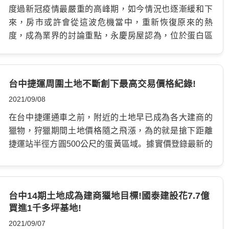
度過新冠疫情最嚴重的高峰期，如今情況也逐漸緩和下
來，房市或許會從這波危機當中，重新恢復原來的熱
度，成為業界的討論重點，永慶房屋認為，位於蛋白區
的重劃地具有新推建案多、房價實惠低廉等優勢，是復甦
中首先被重視的目標物，另外透過防疫成績，還能看出
建商的產品設計、務業管理能力的水準，變成購屋族的看
台中捷運周圍土地不斷創下最高交易價格紀錄!
房的另一項重要指標。 人口遷入有利於房市發展 根據六
2021/09/08
都人口數與實價登錄的統計數據，可發現人口淨遷入是
一個地區房市往上成長的動力，比如台中市北屯，新北
在台中捷運通車之前，附近的土地早已成為各大建商的
市林口、淡水、五股，桃園市龜山、桃園、楊梅等行政區，
獵物，狩獵期間土地價格隨之飛漲，為的就是搶下距離
房地產的交易展現一片熱絡，突出了人口紅利推動房市
捷運站半徑方圓500公尺的蛋黃區域。 據實價登錄最新的
的重要作用。 人口數是決定一地房市發展的關鍵因素，
資料顯示，位於北屯區東新段42、42-1地號的684坪土
一般而言，造成人口流動的原因有許多種，包含工作機
地，不過離文心崇德站僅150公尺的距離，因此在去年11
會、房屋價格、公共建設、交通是否便利、社會福利政策
月，當台中捷運開始試營運時，此塊地就以總價11.96億
等，各項優勢浮現出來的時候，就會成為其他地區外來
台中14期土地成為建商獵地目標!國泰建設花7.7億
元的金額售出，換算單價竟然達每坪174.9萬元的價格，
買進1千多坪基地!
人口遷入的拉力，出現許多居住購屋的鋼性需求，房價
創下東新段土地價格新高。此筆交易紀錄顯示是與豐邑機
有了基本買盤就更容易獲得支撐。 不過審視熱門地區的
構相關的逢甲商務旅館所買下。 據資料可以看到去年位
2021/09/07