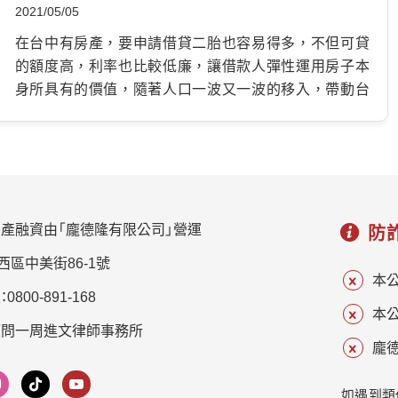
能力的要點，重劃區有大量建案與較低的價格，買家也
等大型建設，北屯區成為台中人口移入最大行政區，買
2021/05/05
點。 …
傾向於入住這些地方，另外因為新冠疫情嚴重，產品設
氣旺盛、建案頻推，未蓋卻先有話題，14期重劃區房價將
在台中有房產，要申請借貸二胎也容易得多，不但可貸
計與物業管理能力的程度高低，也是購屋的其他比較條
站穩4字頭不是問題! 相關房貸案例文章： …
的額度高，利率也比較低廉，讓借款人彈性運用房子本
件。 相關房市時事新聞新知： …
身所具有的價值，隨著人口一波又一波的移入，帶動台
中人口快速成長，一躍成為台灣的第二大都市，有人群
聚集的地方就有置產的需求，尤其富人手頭上若是有多
餘的現金，經常選擇購買不動產，當作保存資產的一種
方式，如今台中的房價也不比從前，精華地區的房價甚
至快攀上台北，房市前景被強烈看好。 二胎房貸的利率
是多少? 龐德隆的利率最低1%起跳，最高不會超過上限
產融資由「龐德隆有限公司」營運
防
2.5%，民間借款具有門檻寬鬆、調度靈活的優點，借款人
西區中美街86-1號
若是臨時有資金需求，隨時提供最專業、方便的服務，幫
本
800-891-168
助您快速借也能快速還，借款人的信用評分、還款紀錄、
本
財力證明、負債狀況不是審核重點，如果房子的條件佳，
顧問一周進文律師事務所
價值高，未來還有上漲空間，要過件一點也不困難! 申辦
龐德
二胎有什麼須知風險? 辦理的銀行少：因為二順位借貸的
債權人排在後面，風險比較高，大多數銀行不開放申
如遇到類