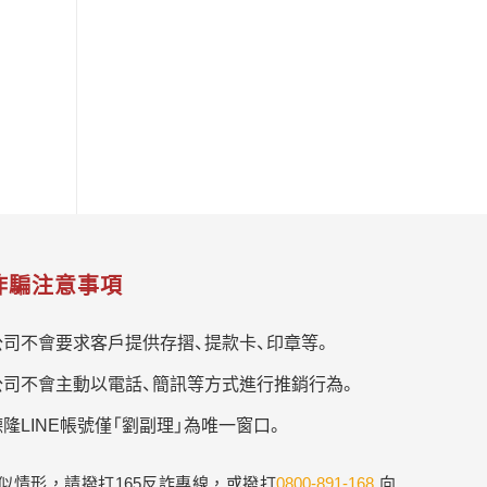
詐騙注意事項
公司不會要求客戶提供存摺、提款卡、印章等。
公司不會主動以電話、簡訊等方式進行推銷行為。
隆LINE帳號僅「劉副理」為唯一窗口。
似情形，請撥打165反詐專線，或撥打
0800-891-168
向