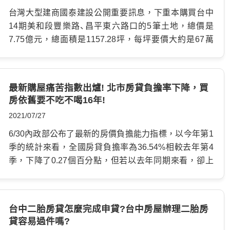
房市，能了解重劃區新建案多、房價實惠的優點，起到增
於裕毛屋崇德店的土地，雖說在核心外圍，但也是以每
台灣大型建商國泰建設公開重要訊息，下重本購買台中
進人口紅利成長的輔助作用，例如台中北屯區建造有捷
坪150萬元的價格售出，更何況是位於正核心的東新段土
14期美和段豐樂路、昌平東六路口的5筆土地，總價是
運綠線、鐵路高架橋等，各項重大的公共建設，引發
地，且還有容積率高又三面臨路的商三地目，此優勢讓
7.75億元，總面積是1157.28坪，每坪要價大約是67萬
COSTCO、漢神百貨、台中巨蛋、環球購物等大型公司駐
土地行情被預估有接近每坪200萬元的潛力，所以買方才
元，超過昆悅建設在7月買下崇德十路521坪土地，每坪
點的興趣，陸續移入開業，帶動年輕首購族移居該地，
願意付出每坪174.9萬元的史上高價買下，且之後的推案
要價66萬元的最高價，一下子成為美和段的新地王。 國
北屯房市受惠於人口遷入，未來的發展前景備受期待。
有可能直接上5字頭。 位於捷運大慶站附近的春天國際旅
泰建設看好14期市場潛力 北屯區14期重劃區今年主要瞄
重劃區低房價吸引購屋族移入 招攬人口大量進來的首要
最新購屋痛苦指數出爐! 北市房貸負擔率下降，買
館在今年5月也以總價7.53億元的金額賣出，並被惠宇集
準換屋潮，國泰建設7/31所推出的新建案，預計總銷售
因素，在於房價是否合適，若買屋預算總共大約是千萬
房依舊要不吃不喝16年!
團旗下的惠昇建設所買下，其價格坐上南區第一寶座，
額高達50億元的MOST+，才剛正式入場，就交出漂亮的
元，能買到位於郊區新興重劃區的2房、2+1的新成屋，想
換算土地單價大約66萬，也是創下此地段的新高位。 買
2021/07/27
成果，購買力道相當強勁，26日再宣布重要消息，將砸
在新北找便宜新屋，一些重劃區提供2字頭的親民價位。
下大慶站，擁有雙鐵共構的交通優勢、以及優良生活機
錢購入美和段1157坪土地，顯見國泰對於14期重劃區的
6/30內政部公布了最新的房價負擔能力指標，以今年第1
近來淡水區因為輕軌通車、美麗新影城與商場開張，以及
能，未來房價可期，因此建商才會不斷囤糧獵地，不斷
發展深具信心。 國泰買下的這塊基地，位於預定9月底推
季的統計來看，全國房貸負擔率為36.54%相較去年第4
預定2024年完工啟用的淡江大橋、淡北道路等，為當地房
創下土地價格新高度。當然建商搶地也是看好未來賣房潛
出的陸府14期新案旁邊，南邊靠近博愛公園，崇德商圈
季，下降了0.27個百分點，但若以去年同期來看，卻上
市創造利多的形勢，加上生活機能逐漸建立完備，出眾
力，由於位在捷運站附近500公尺的區域，擁有買氣旺
就在距離不遠的地方，根據了解陸府建設的買家早就等
升了1.24個百分點，因此房貸負擔能力仍然處在「略低」
的低價格吸引力強大，成為拉進人口的一股力量。 至於
盛、可提高貸款成數以及開發效益較高等原因，因此才不
著出手，另一側大型建商雙橡園開發，同樣預定今年推
的等級，幸好六都之中還是有好消息，桃園市的房貸負
桃園市的龜山、桃園、楊梅，則是因為捷運機場線的重大
斷締造買賣佳績。 看好捷運的交通便利外，北屯近期會
出14期新案，當地建商的看法是，考察國泰先前數次追
擔從上季的略低等級，提升成「可合理負擔」的等級。 根
軌道建設，以及1字頭的低廉房價，引來眾多首購族前來
成為熱門話題果然還是因為鄰近74號環線的14期重劃
台中二胎房貸怎麼完成申貸?台中房屋辦理二胎房
加土地的狀況，全部是新價超過舊價，比如7期南方3月
據數據顯示，全台最高的房貸負擔率依舊為台北市奪
置產，以距離換來低總價的住宅，房價水準是衡量購買
貸容易過件嗎?
區，不僅有大型美式賣場，還有台中巨蛋、水湳經貿園區
推出的THE…
冠，達62.17%，不過這季較上一季略降低0.95個百分