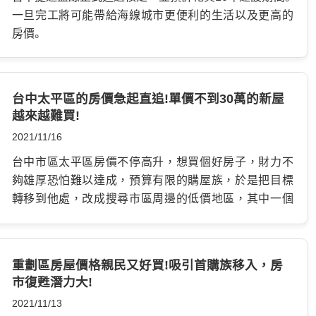
一旦完工將可能帶給海線城市更便利的生活以及更高的
房價。
台中太平區的房價急起直追!單價不到30萬的新屋
越來越難買!
2021/11/16
台中市區太平區房價不停高升，想買個好房子，財力不
夠雄厚恐怕難以達成，預算有限的購屋族，於是把目標
轉移到他處，改成搜尋市區周邊的低價地區，其中一個
熱門區段，即是一路串連起台中核心地帶的台74線，促
成北屯、廍子、太平、大里等地方的發展，房價也每年逐步
呈現成長，太平的新光重劃區，…
重劃區房屋價格親民又好買!吸引首購族移入，房
市復甦潛力大!
2021/11/13