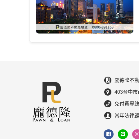
龐德隆不動
403台中市
免付費專線：0
常年法律