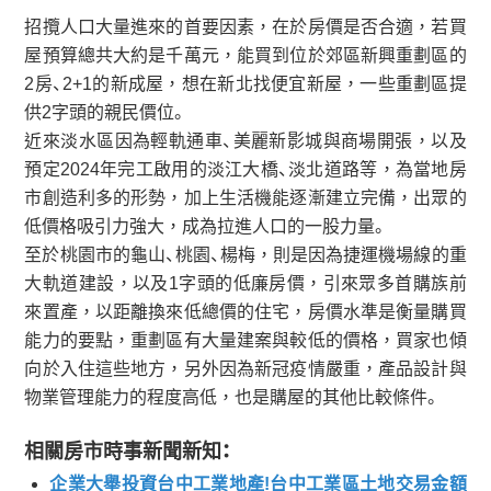
招攬人口大量進來的首要因素，在於房價是否合適，若買
屋預算總共大約是千萬元，能買到位於郊區新興重劃區的
2房、2+1的新成屋，想在新北找便宜新屋，一些重劃區提
供2字頭的親民價位。
近來淡水區因為輕軌通車、美麗新影城與商場開張，以及
預定2024年完工啟用的淡江大橋、淡北道路等，為當地房
市創造利多的形勢，加上生活機能逐漸建立完備，出眾的
低價格吸引力強大，成為拉進人口的一股力量。
至於桃園市的龜山、桃園、楊梅，則是因為捷運機場線的重
大軌道建設，以及1字頭的低廉房價，引來眾多首購族前
來置產，以距離換來低總價的住宅，房價水準是衡量購買
能力的要點，重劃區有大量建案與較低的價格，買家也傾
向於入住這些地方，另外因為新冠疫情嚴重，產品設計與
物業管理能力的程度高低，也是購屋的其他比較條件。
相關房市時事新聞新知：
企業大舉投資台中工業地產!台中工業區土地交易金額