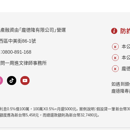
房的另一項重要指標。 人口遷入有利於房市發展 根據六
雄市、宜蘭縣、新竹縣、苗栗縣、彰化縣、南投縣、台東縣、
都人口數與實價登錄的統計數據，可發現人口淨遷入是
花蓮縣、澎湖縣 偏低 小於50%，大於、等於40% 新北市、
一個地區房市往上成長的動力，比如台中市北屯，新北
台中市 過低 大於、等於50% 台北市 近期是什麼原因造成
市林口、淡水、五股，桃園市龜山、桃園、楊梅等行政區，
房屋價格狂升? 近期房價呈現增長，背後有兩個因素在推
產融資由「龐德隆有限公司」營運
房地產的交易展現一片熱絡，突出了人口紅利推動房市
防
動，一是營建成本明顯上漲，二是投資客刻意炒作價
的重要作用。 人口數是決定一地房市發展的關鍵因素，
西區中美街86-1號
格，針對房市過熱的情形，之前政府與央行動作頻頻，
一般而言，造成人口流動的原因有許多種，包含工作機
本
制定了一系列打房政策，例如推出信用管制措施、修改房
800-891-168
會、房屋價格、公共建設、交通是否便利、社會福利政策
本
地合一稅2.0，房地稅也產生一定作用，對短期投機炒作
等，各項優勢浮現出來的時候，就會成為其他地區外來
顧問一周進文律師事務所
的行為，發揮出止損的抑制效果，然而若是想要壓下不
人口遷入的拉力，出現許多居住購屋的鋼性需求，房價
龐德
斷成長的價位，上漲的原物料價格，將不可避免地拉高
有了基本買盤就更容易獲得支撐。 不過審視熱門地區的
營建成本，造成價格易升難降，因此房價下降幾乎是不
房市，能了解重劃區新建案多、房價實惠的優點，起到增
如遇到類
可能的事。 現在趕快買房比較好嗎? 由於房價的漲勢過於
進人口紅利成長的輔助作用，例如台中北屯區建造有捷
龐德隆專
凶猛，許多年輕人擔憂現在不買，未來沒辦法趕上漲
運綠線、鐵路高架橋等，各項重大的公共建設，引發
幅，就算當下繳交房貸，需要面對沉重的壓力，還是下
COSTCO、漢神百貨、台中巨蛋、環球購物等大型公司駐
| 月利息0.5%借100萬，100萬X0.5%=月還5000元。案例說明：假設貸一筆新台
定決心搶先買房，認為越。早買越好，台灣經濟目前是邁
點的興趣，陸續移入開業，帶動年輕首購族移居該地，
款額度應為新台幣5,458元，而總還款額則為新台幣32,7480元。
向K型復甦，比較強勢的金融業、高科技產業，發展上更
北屯房市受惠於人口遷入，未來的發展前景備受期待。
加繁榮，同樣盈利也非常可觀，而實體經濟則出現疲
重劃區低房價吸引購屋族移入 招攬人口大量進來的首要