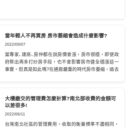
當年輕人不再買房 房市萎縮會造成什麼影響?
2022/09/07
當專家、建商、房仲都在說房價會漲，房市很穩，即使政
府祭出再多打炒房手段，也不會影響房市健全穩漲這一
事實，但真是如此嗎?在通膨嚴重的時代房市萎縮，過去
十幾二十年來，買房、買地成為抗通膨唯一資產，但你知
道通貨膨脹的原因竟然跟房貸有關嗎? 通膨貨幣是主因…
大樓繳交的管理費怎麼計算?南北部收費的金額可
以差很多!
2022/06/11
台灣南北社區的管理費用，收取的衡量標準不盡相同，