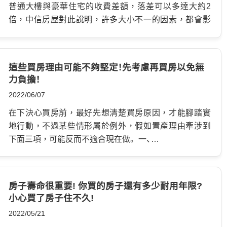
普通大樓與豪華住宅的收費差額，落差可以多達大約2
倍，中信房屋對此說明，許多大小不一的因素，都會影
響管理費的高低，造成北部和南部的金額出現大幅價
差，除此之外，不能忽略繳交費用的主要用途，管委會
對於預算的運用，以及增進生活品質、價值的方式才是重
這些買房理由可能不夠堅定！先考慮再買房以免無
點。 南北部管理費差異多達2倍! 社區裡面的住戶，每個
力負擔！
月都需要固定支付一筆金額，內容包含當月的物業、保
2022/06/07
全、水電、人事等項目，屬於處理雜務所需的不變費用，
還有出於規劃、臨時性維修，以及各項重要支出，另外依
在下決心買房前，最好先想清楚買房原因，才能腳踏實
照需求設立的公共基金，全部加總起來是便是所謂的管
地行動，不過某些情形屬於例外，假如置產理由牽涉到
理費。 繳交的金額多寡，要看各社區實際上如何安排，
下面三項，可能反而不適合現在做。 一、…
比如居住品質、區段位置、公設比、住戶數量、維護設備的
費用等等，藉此訂出一個可遵守的辦法，通常北部開出
的收取標準，每坪大約介於50-90元之間，高級一點的大
房子壽命很重要! 你買的房子還有多少耐用年限?
樓，每坪可能漲到100-180元之間，中南部的費用，每坪
小心買了房子住不久!
普遍介於40-60元之間，較昂貴的大樓則是每坪介於70-
2022/05/21
80元之間。 一般支出應該占總經費多少? 北部的物價、房