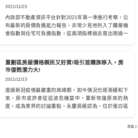
略低等級。 全台所有縣市的房價負擔等級在哪裡? 大部分
2021/11/23
碼，不過調升幅度並不高，因此並沒有立即對股市、房市
縣市的房屋總價中位數，都比上季出現了小幅度成長，
造成嚴重影響，但是放眼長期來看，將有可能造成股市
全部20個縣市之中，就有12個縣市民眾的房貸負擔能力
內政部不動產資訊平台針對2021年第一季進行考察，公
下跌，若政府沒有適當做出配套措施，將可能再次將經
變弱，情況來到六都方面，似乎也沒有比較樂觀，台北
布最新的房價負擔能力報告，非常少見地列入了購屋機
濟帶往衰退，另外房地產雖然難下跌，但是利率調升一
房價所得比來到驚人的15.78倍，在台北想買個房子，可
會指數與住宅可負擔指數，這兩項指標過去曾出現過一
就有壓力，因此房市要上漲恐有難度，交易量也會下
能要16年都不吃不喝才辦得到，新北、台中則是在偏低等
次，然而沒有延續下來使用，和今年所顯示的4項指標相
降，中古屋更是可能面臨價格下跌的情形，當然之後也
級，新北的房價所得比是12.09倍，台中是10.02倍，表
比，內政部過往幾年的房價負擔能力報告，都只會列出
將會是購買中古屋的好機會。 了解經濟循環規則 經濟循
示買房各自需要不吃不喝12年、10年，也是至少超過10
房貸負擔率與房價所得比。 內政部報告今年新加入2項指
重劃區房屋價格親民又好買!吸引首購族移入，房
環就是這樣的，在經濟衰退期，資產會貶值，因此隨著
年的時間。 民眾的購屋能力是以房貸負擔率作為指標，
標 房貸負擔率的意思，是說收入在中位數的家戶，用來
市復甦潛力大!
經濟落到低點，也正是入手房產、股票時機點。接著政府
總共分成4個等級，可合理負擔、略低、偏低、過低，負擔
償還中位數住宅房貸本利的額度，佔每月收入的比例多
2021/11/13
當然會為了救經濟而放寬市場，在市場注入資金的情況
率不超過30%是可合理負擔，負擔率介於30-40%之間是
少，至於房價所得比的意思，是說收入在中位數的家
下，經濟開花，到處都是上漲的跡象，將使股市、房市衝
略低，負擔率介於40-50%之間是偏低，負擔率超過50%
戶，需要多少年不吃不喝，才能負擔起中位數價格的住
度過新冠疫情最嚴重的高峰期，如今情況也逐漸緩和下
回高峰，也就是可以賣的時候。 成為投資達人…
是過低，全國的負擔率在36.81%，處於略低水準，台北
宅，也就是一般民眾最常在新聞上看到的說法。 購屋機
來，房市或許會從這波危機當中，重新恢復原來的熱
是63.12%，屬於過低範圍，新北與台中分別是48.36%、
會指數與住宅可負擔指數，都是從美國傳進來的算法，
度，成為業界的討論重點，永慶房屋認為，位於蛋白區
40.08%，都在偏低範圍。 去年的4季全國房價負擔能力
第一項是參照美國的房屋建築商協會(National…
的重劃地具有新推建案多、房價實惠低廉等優勢，是復甦
等級表 房價負擔能力 房貸負擔率 行政區劃 可合理負擔
中首先被重視的目標物，另外透過防疫成績，還能看出
頁面 2 /
小於30%ㄒ 雲林縣、嘉義縣、屏東縣、基隆市、新竹市、嘉
建商的產品設計、務業管理能力的水準，變成購屋族的看
義市 略低 小於40%，大於、等於30% 桃園市、台南市、高