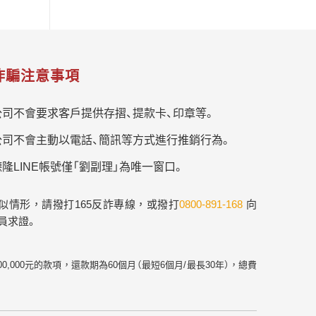
詐騙注意事項
公司不會要求客戶提供存摺、提款卡、印章等。
公司不會主動以電話、簡訊等方式進行推銷行為。
隆LINE帳號僅「劉副理」為唯一窗口。
似情形，請撥打165反詐專線，或撥打
0800-891-168
向
員求證。
幣300,000元的款項，還款期為60個月（最短6個月/最長30年），總費