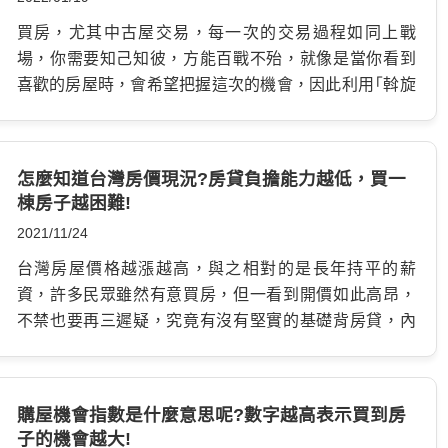
濟停擺，因此為了讓市場活絡，央行開始向銀行提供更
多貨幣，使市場保持流動性，並同時降低利率，讓經濟
買房，尤其中古屋交易，每一次的交易過程如同上戰
能夠快速回升，而這是經濟周期的第一個階段。 第二階
場，你需要知己知彼，方能百戰不殆，就像是當你看到
段來臨，當市場資金充足並且低利率的情況下，股市會
喜歡的房屋時，會希望把握這次的機會，因此利用「斡旋
開始回升，像是2020年7月開始，股市的加權指數光是半
契約」或「要約書」，向屋主表達你的購買意願，並由房屋
年就漲了27%，並在這之後的半年，加權指數持續上漲
仲介進行居中調節，讓買賣價能夠達到雙方能接受的程
21%，達到17,755點，這與2020年相比，總共上漲
度，不過當然若有人跟你一樣喜歡這間屋子，那就要小
怎麼知道台灣房價現況?房貸負擔能力越低，買一
53%。 可隨著貨幣增多、原物料卡關，通貨膨脹的情形愈
心自己出的價，是不是比別人低喔! 什麼是斡旋契約?…
棟房子越困難!
發明顯，使得能源價格漲、原物料漲，股市藉此達到一週
2021/11/24
期波段的高點，之後的加權指數更在1萬6與1萬8之間來
來回回，因此第三階段啟動了。 在第三階段，對於利率
台灣房屋價格越漲越高，與之相對的是長年持平的薪
較為敏感的房地產市場受到影響，由於利率降低，民眾
資，許多民眾雖然有意買房，但一看到開價如此高昂，
的購屋慾望上升，使得建商、民眾的借貸額增加，銀行的
不禁也要再三遲疑，究竟有沒有堅實的基礎背房貸，內
利潤也會提高，加上通膨造成民眾預防心理，使得房市
政部每經過一段時間，就會公布房價負擔能力指標，讓
熱度達到高峰，這時製造業、工業也會隨之復甦，可是同
民眾衡量自己的購屋能力，根據最新的調查結果，去年
時由於供給沒有恢復到以往，會導致供需失衡，造成更
第四季的房價所得比，高達9.2倍，表示就算不吃不喝，
購屋機會指數是什麼意思呢?數字越高表示買到房
嚴重的通膨。 之後就是對抗通膨的故事 為了與通膨抗
平均也要花費9年來買房，全國的房貸負擔能力，降到了
子的機會越大!
衡，全球央行紛紛升息，台灣也跟著美聯儲的腳步升息1