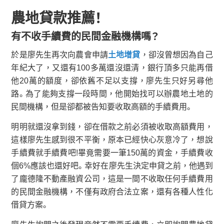
農地貸款推薦！
有不收手續費的民間金融機構嗎？
於是廖先生再次向農會申請
土地增貸
，卻沒曾想因為自己
年紀大了，又還有100多萬還沒還清，銀行頂多只能再借
他20萬的額度，卻依舊不足以支撐，廖先生只好另尋他
路。為了能夠支撐一段時間，他開始找可以辦農地土地的
民間機構，但是卻都被告知要收取高額的手續費用。
明明就還沒拿到錢，卻在借款之前必須被收取高額費用，
這樣廖先生感到很不平衡，原本已經快心灰意冷了，想說
手續費就手續費吧!畢竟需要一筆150萬的資金，手續費收
個6%應該也還好吧。幸好在廖先生決定申貸之前，他遇到
了龐德隆不動產融資公司，這是一間不收取任何手續費用
的民間金融機構，不僅有政府合法立案，還有各種人性化
借貸方案。