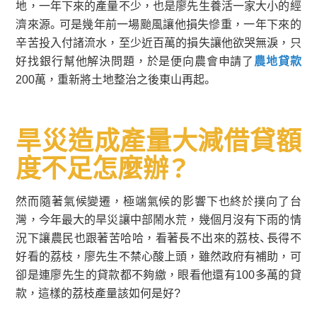
地，一年下來的產量不少，也是廖先生養活一家大小的經
濟來源。可是幾年前一場颱風讓他損失慘重，一年下來的
辛苦投入付諸流水，至少近百萬的損失讓他欲哭無淚，只
好找銀行幫他解決問題，於是便向農會申請了
農地貸款
200萬，重新將土地整治之後東山再起。
旱災造成產量大減借貸額
度不足怎麼辦？
然而隨著氣候變遷，極端氣候的影響下也終於撲向了台
灣，今年最大的旱災讓中部鬧水荒，幾個月沒有下雨的情
況下讓農民也跟著苦哈哈，看著長不出來的荔枝、長得不
好看的荔枝，廖先生不禁心酸上頭，雖然政府有補助，可
卻是連廖先生的貸款都不夠繳，眼看他還有100多萬的貸
款，這樣的荔枝產量該如何是好?