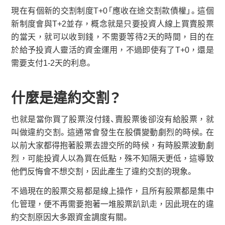
現在有個新的交割制度T+0「應收在途交割款債權」。這個
新制度會與T+2並存，概念就是只要投資人線上買賣股票
的當天，就可以收到錢，不需要等待2天的時間，目的在
於給予投資人靈活的資金運用，不過即使有了T+0，還是
需要支付1-2天的利息。
什麼是違約交割？
也就是當你買了股票沒付錢、賣股票後卻沒有給股票，就
叫做違約交割。這通常會發生在股價變動劇烈的時候。在
以前大家都得抱著股票去證交所的時候，有時股票波動劇
烈，可能投資人以為買在低點，殊不知隔天更低，這導致
他們反悔會不想交割，因此產生了違約交割的現象。
不過現在的股票交易都是線上操作，且所有股票都是集中
化管理，便不再需要抱著一堆股票趴趴走，因此現在的違
約交割原因大多跟資金調度有關。