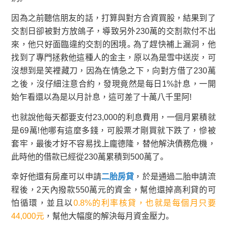
因為之前聽信朋友的話，打算與對方合資買股，結果到了
交割日卻被對方放鴿子，導致另外230萬的交割款付不出
來，他只好面臨違約交割的困境。為了趕快補上漏洞，他
找到了專門拯救他這種人的金主，原以為是雪中送炭，可
沒想到是笑裡藏刀，因為在情急之下，向對方借了230萬
之後，沒仔細注意合約，發現竟然是每日1%計息，一開
始乍看還以為是以月計息，這可差了十萬八千里阿!
也就說他每天都要支付23,000的利息費用，一個月累積就
是69萬!他哪有這麼多錢，可股票才剛買就下跌了，慘被
套牢，最後才好不容易找上龐德隆，替他解決債務危機，
此時他的借款已經從230萬累積到500萬了。
幸好他還有房產可以申請
二胎房貸
，於是通過二胎申請流
程後，2天內撥款550萬元的資金，幫他還掉高利貸的可
怕循環，並且以
0.8%的利率核貸，也就是每個月只要
44,000元
，幫他大幅度的解決每月資金壓力。