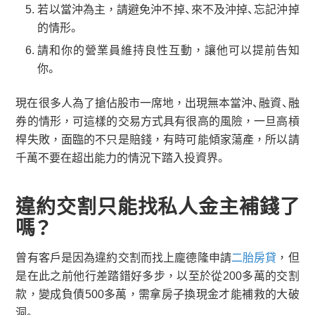
若以當沖為主，請避免沖不掉、來不及沖掉、忘記沖掉
的情形。
請和你的營業員維持良性互動，讓他可以提前告知
你。
現在很多人為了搶佔股市一席地，出現無本當沖、融資、融
券的情形，可這樣的交易方式具有很高的風險，一旦高槓
桿失敗，面臨的不只是賠錢，有時可能傾家蕩產，所以請
千萬不要在超出能力的情況下踏入投資界。
違約交割只能找私人金主補錢了
嗎？
曾有客戶是因為違約交割而找上龐德隆申請
二胎房貸
，但
是在此之前他行差踏錯好多步，以至於從200多萬的交割
款，變成負債500多萬，需拿房子換現金才能補救的大破
洞。