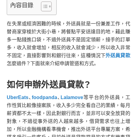
內容目錄
在失業或經濟困難的時候，外送員就是一份兼差工作，代
替商家穿梭於大街小巷，將餐點平安送達目的地，藉此賺
多一點錢進口袋，不過外送員不是固定領薪，接手的訂單
多，收入就會增加，相反的收入就會減少，所以收入非常
不固定，直接影響到和銀行往來，這種情況下
外送員貸款
怎麼過件？下面就來介紹申請管道和方式。
如何申辦外送員貸款？
UberEats
、
foodpanda
、
Lalamove
等平台的外送員，工
作性質比較像接案族，收入多少完全看自己的業績，每月
薪資都不太一樣，因此對銀行而言，並非可以安全放貸的
對象，不過從事外送的人越來越多，借貸需求也往上增
加，所以金融機構看準機會，推出外送平台專屬方案，希