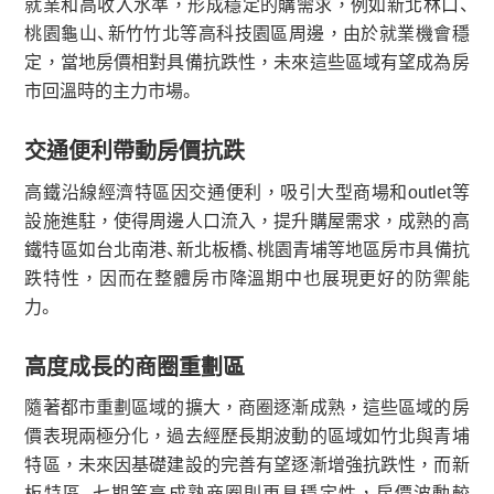
就業和高收入水準，形成穩定的購需求，例如新北林口、
桃園龜山、新竹竹北等高科技園區周邊，由於就業機會穩
定，當地房價相對具備抗跌性，未來這些區域有望成為房
市回溫時的主力市場。
交通便利帶動房價抗跌
高鐵沿線經濟特區因交通便利，吸引大型商場和outlet等
設施進駐，使得周邊人口流入，提升購屋需求，成熟的高
鐵特區如台北南港、新北板橋、桃園青埔等地區房市具備抗
跌特性，因而在整體房市降溫期中也展現更好的防禦能
力。
高度成長的商圈重劃區
隨著都市重劃區域的擴大，商圈逐漸成熟，這些區域的房
價表現兩極分化，過去經歷長期波動的區域如竹北與青埔
特區，未來因基礎建設的完善有望逐漸增強抗跌性，而新
板特區、七期等高成熟商圈則更具穩定性，房價波動較