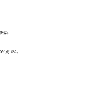
。
總數額。
%或10%。