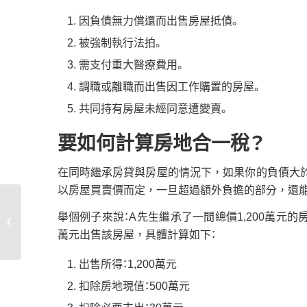
因負債無力償還而出售房屋抵債。
被強制執行法拍。
需支付重大醫療費用。
調職或離職而出售因工作購置的房屋。
共同持有房屋未經同意遭變賣。
要如何計算房地合一稅？
在同時繼承房貸與房屋的情況下，如果你的負債大於
以房屋買賣價而定，一旦超過額外負擔的部分，還能
民間借款可以貸款給警
舉個例子來說：A先生繼承了一間總價1,200萬元的房
察嗎？2025最新警察信
萬元出售該房屋，具體計算如下：
貸優惠
出售所得：1,200萬元
扣除房地現值：500萬元