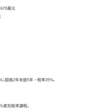
 670萬元
元
；超過2年未逾5年，稅率35%。
0%差別稅率課稅。