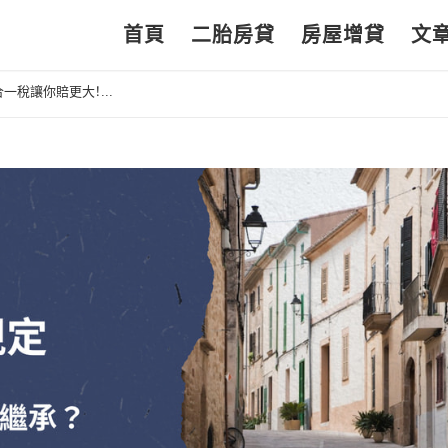
首頁
二胎房貸
房屋增貸
文
一稅讓你賠更大！...