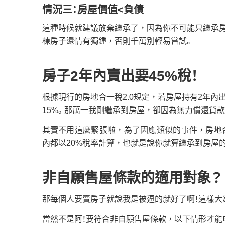
情況三：房屋價值<負債
這種時候就建議放棄繼承了，因為你不可能只繼承
棟房子還情有獨鍾，否則千萬別輕易嘗試。
房子2年內賣出要45%稅！
根據現行的房地合一稅2.0規定，若房屋持有2年內出售，
15%。那萬一我剛繼承到房屋，卻因為無力償還貸款
其實不用這麼緊張啦，為了因應類似的事件，房地
內都以20%稅率計算，也就是說你就算繼承到房屋的
非自願售屋條款的適用對象？
那每個人要賣房子就說我是被逼的就好了啊！這樣大
當然不是阿！要符合非自願售屋條款，以下情形才能