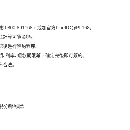
-891168，或加官方LineID：@PL168。
並計算可貸金額。
認後進行簽約程序。
額、利率、還款期限等，確定完後即可簽約。
序合法。
持分農地貸款