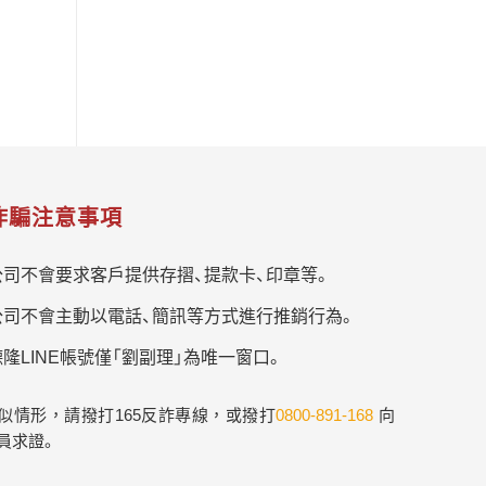
詐騙注意事項
公司不會要求客戶提供存摺、提款卡、印章等。
公司不會主動以電話、簡訊等方式進行推銷行為。
隆LINE帳號僅「劉副理」為唯一窗口。
似情形，請撥打165反詐專線，或撥打
0800-891-168
向
員求證。