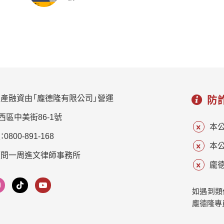
產融資由「龐德隆有限公司」營運
防
西區中美街86-1號
本
800-891-168
本
顧問一周進文律師事務所
龐德
如遇到類
龐德隆專