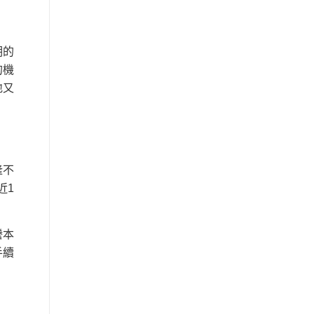
期的
的機
地又
隆不
近1
謄本
手續