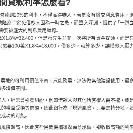
民間貸款利率怎麼看?
會達到20%的利率，不僅高得嚇人，若是沒有繳交利息費用，
德隆為了避免借款人因為一時之急，而墮入深淵，提供了「一趴
需要被龐大的利息費用壓垮。
X1.8%=32,400，但是蔡先生並非一次將所有資金提領，而是
要100萬X1.8%=18,000，借多少，就算多少，讓借款人壓
為農地的可利用價值不高，只能務農，無法做其他建設使用，最
過多增值空間。
有人，經常會引發糾紛，例如借款人與其他所有權人喬不攏，或
人的權益受損等問題，因此銀行為了規避風險，只要是持分地，
款成功的可能。
的風險較高，因此有些民間機構雖然願意承做，卻收取高額的利