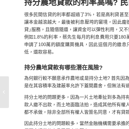
持分農地貸款的利率高嗎? 
很多民間信貸的利率都超過了3%，若是高利貸甚至
讓本金越滾越大，最後被利息壓垮的窘境，因此龐
貸」服務，且隨借隨還，讓資金可以彈性利用，又不
例如1.8%的利率，蔡先生每月的利息費用只要180萬
申請了100萬的額度購買機具，因此這個月的繳息只需
低，還款容易。
持分農地貸款有哪些潛在風險?
為何銀行較不願意承作農地或是持分土地? 首先因
是在其容積率及建蔽率允許下蓋間農舍，但無法有
南投二胎房貸每月應付
多少？龐德隆二胎不收手
持分土地的問題更多，因為一片土地牽扯到多為持
續費！
款人繳不出款，而土地面臨法拍，造成其他所有權
都不承做，除非全部所有權人皆簽名同意，才有貸
因此持分土地的問題較多，當然金融機構需要承擔