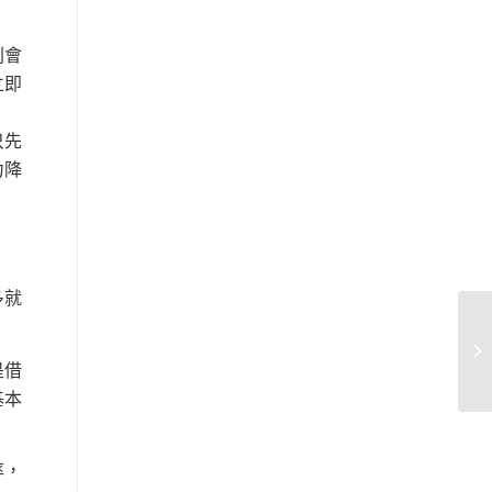
則會
立即
只先
力降
多就
是借
基本
率，