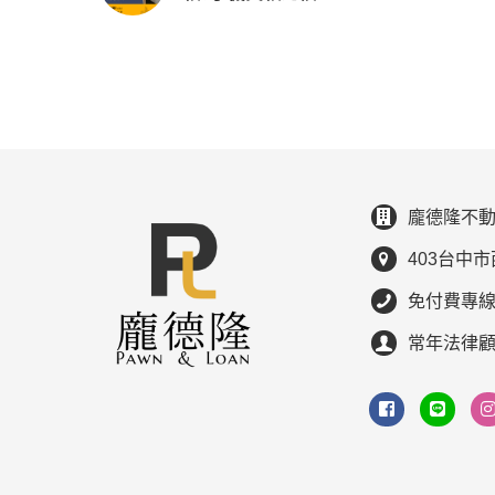
龐德隆不動
403台中市
免付費專線：0
常年法律