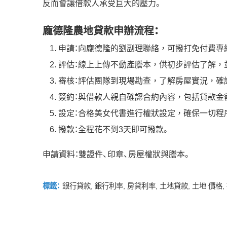
反而會讓借款人承受巨大的壓力。
龐德隆農地貸款申辦流程：
申請：向龐德隆的劉副理聯絡，可撥打免付費專線：0800
評估：線上上傳不動產謄本，供初步評估了解，
審核：評估團隊到現場勘查，了解房屋實況，確
簽約：與借款人親自確認合約內容，包括貸款金
設定：合格美女代書進行權狀設定，確保一切程
撥款：全程花不到3天即可撥款。
申請資料：雙證件、印章、房屋權狀與謄本。
標籤：
銀行貸款
,
銀行利率
,
房貸利率
,
土地貸款
,
土地 價格
,