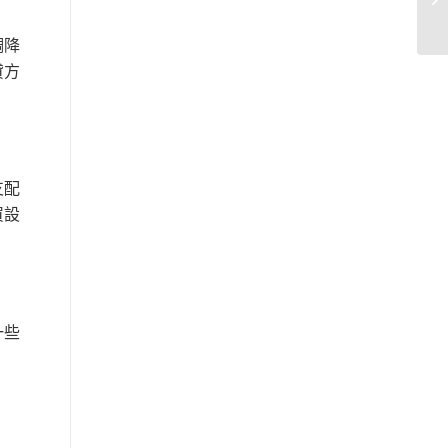
調降
貸方
支配
買設
一些