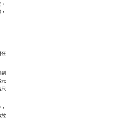
元，
減，
而在
重到
美元
格只
會，
能放