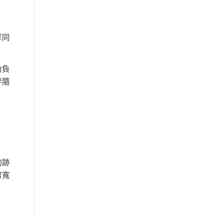
等同
力負
伴隨
的跡
幣寬