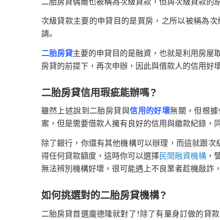
二胎房貸偶爾也被稱為次級貸款，但與次級貸款的
次級貸款主要的申貸目的是買房，之所以被稱為次
請。
二胎房貸
主要的申貸目的是融資，也就是利用房屋
房貸的前提下，再次申辦，因此與借款人的信用好
二胎房貸信用瑕疵能辦嗎？
雖然上述說到二胎房貸與
信用的好壞
無關，但根據
案，但是需要借款人擁有良好的信用與繳款紀錄，
除了銀行，你還有其他機構可以辦理，而這就跟次
得任何貸款額度，這時你可以選擇
民間融資機構
，
無法辨別機構好壞，很可能遇上不良業者趁機敲詐
如何挑選對的二胎房貸機構？
二胎房貸首選龐德隆就對了！除了有量身訂做的貸