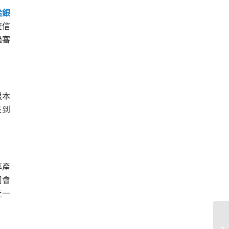
給銀
查信
過審
根本
來到
率產
司會
進一