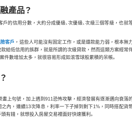
融產品？
客戶的信用分數，大約分成優級、次優級、次級三個等級，也就
風險客戶
，這些人可能沒有固定工作，或是還款能力弱，根本無
放款給低信用的族群，就是所謂的次級貸款，然而這類方案經常
當案件數增加太多，就很容易形成如滾雪球般累積的呆帳。
？
榮畫上句號，加上遇到911恐怖攻擊，經濟發展有逐漸邁向衰落
間之內，連續13次降息，利率一下子掉到剩下1%，同時搭配貨
手頭有錢，就想投入房屋交易裡面好快速獲利。