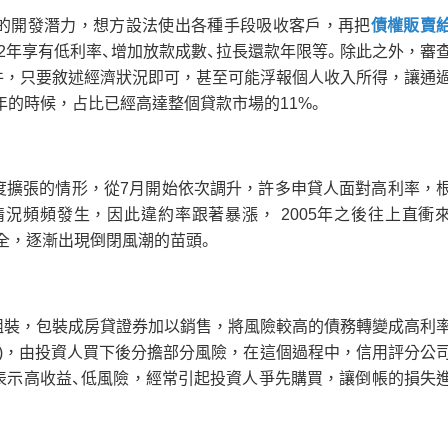
的開發潛力，想方設法使出各種手段吸收客戶，再把
債權販賣
2年享有低利率、增加放款成數、拉長還款年限等。除此之外，審
件，只要敘述經濟狀況即可，甚至可能浮報個人收入所得，讓通
年的時候，占比已經高達整個貸款市場的11%。
度擴張的情形，從7月開始依次調升，許多申貸人面對高利率，
況頻頻發生，因此違約率跟著暴漲， 2005年之後往上直衝
齊全，逐漸出現倒閉風潮的苗頭。
組裝，包裝成房貸證券加以銷售，將風險較高的債務轉變成高利
C)，由投資人買下後分擔部分風險，在這個過程中，信用評分公
表示高收益、低風險，經常引起投資人爭先購買，讓倒帳的損失