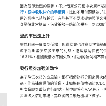
因為競爭激烈的關係，不少借貸公司相中次貸市場
行，從中收取仲介的手續費
，比如不用付頭期款、前
用的標準也越放越低，有些甚至不要求提供證明文
查變得非常簡單，借貸餘額一路節節攀升，到2006
違約率迅速上升
雖然利率一度降到低檔，但聯準會也注意到次貸過
還不起那些突然多出來的利息，拖延繳納債務的情
16.31%，相關機構收不回欠款，虧損的漏洞補不
發行證券加強流動性
為了降低次貸的高風險，銀行把債務拆分開來再次
品，作為補償借債的管道，比如擔保債權憑證(CD
對次貸證券重新進行評估，其中評等有AAA程度，
步滲透入信用市場，為以後的金融危機埋下種子。
古人都是怎麼辦理貸款？
古代高利貸利息竟高達