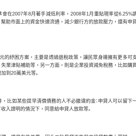
在2007年8月著手減低利率，2008年1月重貼現率從6.25%
至2%，幫助市面上的資金快速流通，減少銀行方的放款壓力，還有申
美元的紓困方案，主要是透過退稅政策，讓民眾身邊擁有更多可
、失業津貼補助等，另一方面，則是企業投資減免稅務，比如購
加到20萬美元等。
件，比如某些提早清償債務的人不必繳違約金：申貸人可以留下
有收入證明的情況下，同意給申貸人放款等。