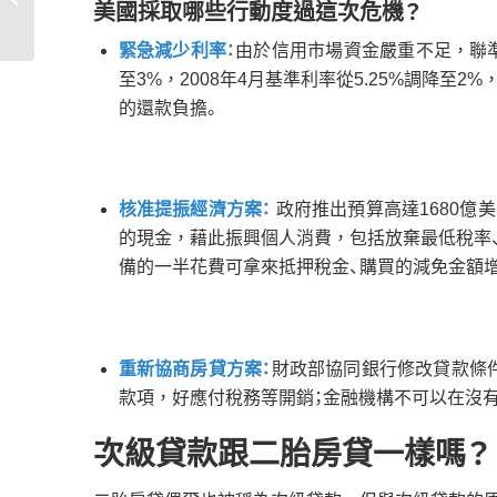
美國採取哪些行動度過這次危機？
1000%？
緊急減少利率：
由於信用市場資金嚴重不足，聯準會
至3%，2008年4月基準利率從5.25%調降
的還款負擔。
核准提振經濟方案：
政府推出預算高達1680億
的現金，藉此振興個人消費，包括放棄最低稅率
備的一半花費可拿來抵押稅金、購買的減免金額增
重新協商房貸方案：
財政部協同銀行修改貸款條
款項，好應付稅務等開銷；金融機構不可以在沒
次級貸款跟二胎房貸一樣嗎？