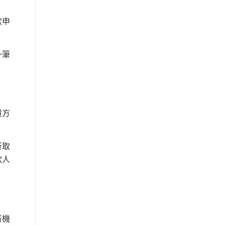
款申
一筆
貸方
行取
款人
有機