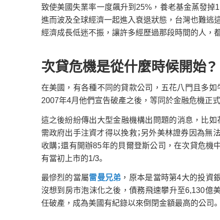
致使美國失業率一度飆升到25%，養老基金蒸發掉1
進而波及全球經濟一起進入衰退狀態，台灣也難逃
經濟成長低迷不振，讓許多經歷過那段時間的人，
次貸危機是從什麼時候開始？
在美國，有各種不同的貸款公司，五花八門且多如
2007年4月他們宣告破產之後，等同於金融危機正
這之後紛紛傳出大型金融機構出問題的消息，比如
需政府出手注資才得以挽救；另外美林證券因為無法
收購；還有開辦85年的貝爾登斯公司，在次貸危機
有當初上市的1/3。
最慘烈的當屬
雷曼兄弟
，原本是當時第4大的投資
沒想到房市泡沫化之後，債務飛速攀升至6,130
任破產，成為美國有紀錄以來倒閉金額最高的公司。