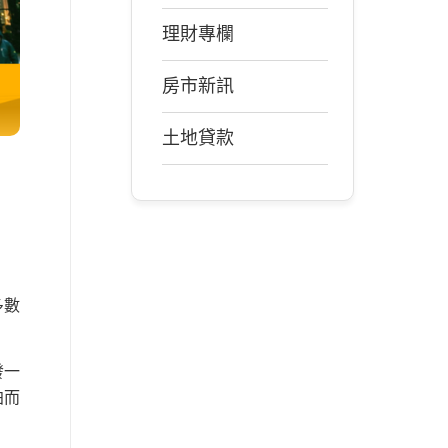
理財專欄
房市新訊
土地貸款
多數
發一
拍而