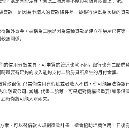
原理，還是有些差異，因此二胎房貸不能與次級貸款畫上等號。
級貸款，是因為申請人的貸款條件差，被銀行評鑑為次級的貸
取得額外資金，被稱為二胎是因為這種貸款是建立在房屋已有第
壞較無關係。
你的信用分數差異，可申貸的管道也就不同。銀行也有二胎房
同時還要有足夠的收入能夠支付二胎房貸所產生的月付金額。
級貸款很像了！當你信用有瑕疵或者收入不穩，你可能無法從銀
譬如：融資公司、當鋪、代書二胎等，可是選對機構很重要！如果借
，屆時你將可能人財兩失。
款方案，可以替借款人規劃還款計畫，還會協助培養信用，日後