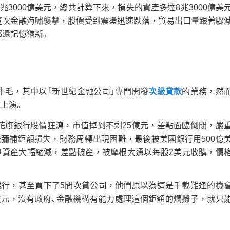
兆3000億美元，總共計算下來，損失的資產多達8兆3000億美
這次金融海嘯襲擊，股價受到震盪迅速跌落，貿易出口量跟著驟
都還記憶猶新。
牛毛，其中以「新世紀金融公司」專門開發
次級貸款
的業務，然
式上演。
花旗銀行股價狂瀉，市值掉到不剩25億元，差點面臨倒閉，嚴
彌補鉅額損失，財務周轉出現困難，最後被美國銀行用500億
中資產大幅縮減，差點破產，被摩根大通以每股2美元收購，價
銀行，甚至買下了5間次貸公司，他們原以為這是千載難逢的機
億美元，沒有政府、金融機構有能力處理這個鉅額的爛攤子，就只