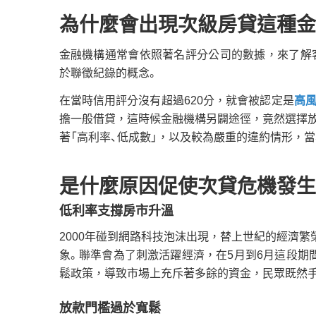
為什麼會出現次級房貸這種金
金融機構通常會依照著名評分公司的數據，來了解
於聯徵紀錄的概念。
在當時信用評分沒有超過620分，就會被認定是
高
擔一般借貸，這時候金融機構另闢途徑，竟然選擇
著「高利率、低成數」，以及較為嚴重的違約情形，
是什麼原因促使次貸危機發生
低利率支撐房市升溫
2000年碰到網路科技泡沫出現，替上世紀的經濟繁
象。聯準會為了刺激活躍經濟，在5月到6月這段期
鬆政策，導致市場上充斥著多餘的資金，民眾既然
放款門檻過於寬鬆