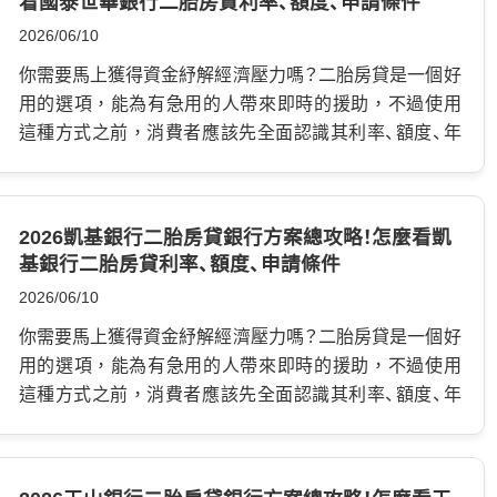
看國泰世華銀行二胎房貸利率、額度、申請條件
以評估房屋增貸、轉貸或二胎房貸。 這種方式比較適合有
已擁有了一筆房屋貸款，仍然在償還時，再次申請的一
房屋、但信用或負債條件讓銀行不願意核貸的人。 例如名
2026/06/10
筆借貸，這次抵押權排在第二位，即為兆豐銀行二胎，
下有房子，卻因為信貸太多、卡循過高、收入不穩，導致
因此又稱為二順位貸款，這種方式常常用於補充第一順
你需要馬上獲得資金紓解經濟壓力嗎？二胎房貸是一個好
銀行債務整合沒過。 這時候，如果房屋本身仍有價值，
位額度的不足，例如購買更大的房屋、進行家庭裝修，然
用的選項，能為有急用的人帶來即時的援助，不過使用
就能透過不動產作為擔保，取得一筆資金，優先清償高
而準備申請時，需要小心評估風險，因為如果無法償還
這種方式之前，消費者應該先全面認識其利率、額度、年
利率負債。 對有房產的人來說，債務整合不一定只能靠
欠款，將會影響原有信用紀錄以及你的財產。 二胎房貸
限等條件，並且比較不同管道差異，尋找出優勢，本文
信貸。 房屋本身累積的價值，也可能成為整理債務的重
和增貸有什麼不同嗎？ …
中會整理市面上的國泰世華銀行二胎房貸利率，還有申
要工具。 債務整合利率怎麼看？降低月付金比利率低更重
請應注意細節，讓你可以考慮各種因素，安全完成所有
要！ 很多人一聽到債務整合，第一個問題就是：「利率多
2026凱基銀行二胎房貸銀行方案總攻略！怎麼看凱
過程。 什麼是國泰世華銀行二胎房貸？ 國泰世華二胎房
基銀行二胎房貸利率、額度、申請條件
少？」 利率低、並且符合法規是非常重要的，但卻不是唯
貸房貸是指當一個人已擁有了一筆房屋貸款，仍然在償
一重點。 真正要比較的是整體還款負擔。 假設你目前有
2026/06/10
還時，再次申請的一筆借貸，這次抵押權排在第二位，
三筆債務：信用卡循環、信貸、小額貸款。 每一筆利率不
即為國泰世華銀行二胎房貸，因此又稱為二順位貸款，
你需要馬上獲得資金紓解經濟壓力嗎？二胎房貸是一個好
同、繳款日不同、剩餘期數不同。 表面上看起來只是三筆
這種方式常常用於補充第一順位額度的不足，例如購買
用的選項，能為有急用的人帶來即時的援助，不過使用
貸款，但實際管理起來很容易混亂。 只要其中一筆遲
更大的房屋、進行家庭裝修，然而準備申請時，需要小心
這種方式之前，消費者應該先全面認識其利率、額度、年
繳，就會影響信用紀錄。 債務整合的目的，就是把這些
評估風險，因為如果無法償還欠款，將會影響原有信用
限等條件，並且比較不同管道差異，尋找出優勢，本文
壓力重新整理，並注意以下： 整合後月付金有沒有下降。
紀錄以及你的財產。 二胎房貸和增貸有什麼不同嗎？ …
中會整理市面上的凱基銀行二胎房貸利率，還有申請應
如果整合後每月繳款壓力降低，生活才有機會恢復正常。
注意細節，讓你可以考慮各種因素，安全完成所有過程。
高利率債務有沒有先清掉。 信用卡循環、小額貸款、部分