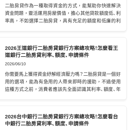
依現行規定，信用卡循環信用利率不得超過年利率
家庭財產糾紛。 這篇文章會用白話方式帶你了解：印鑑證
二胎房貸作為一種取得資金的方式，能幫助你快速解決
15%， 但即使沒有超過上限，長期只繳最低應繳，利息
明是什麼、申請二胎房貸為什麼會用到、印鑑章遺失怎麼
資金問題，靈活運用房屋價值，擔心其他貸款額度低、利
仍會造成很大壓力。 信貸、車貸、小額貸款太多筆 有些人
辦，以及如何保管才安全。 印鑑證明是什麼？為什麼辦房
率高，不如選擇二胎房貸，具有充足的額度和低廉的利
一開始只是臨時需要資金，所以申請一筆信貸。 後來不
屋貸款會需要？ 印鑑證明簡單來說，就是戶政機關核發
率，但不是所有人都知道具體內容，下面就介紹關於二
夠用，又辦車貸、小額貸款、分期付款。 每一筆看起來都
的一份證明文件，用來證明某顆印章確實是本人登記使
胎房貸的各種事項，包含申請條件、額度、利率、管道等，
不大，但加總起來，月付金就會變得很沉重。 收入沒有
用的印鑑章。 第一次辦理印鑑登記時，戶政事務所會將
有了最詳盡的解析秘笈，讓你一次順利過關！ 二胎房貸是
2026王道銀行二胎房貸銀行方案總攻略！怎麼看王
減少，但每月現金流被卡死 這種情況最常見。明明有工
你指定的印章登錄建檔。 之後如果需要申請印鑑證明，
什麼？又有哪些特點？ 又稱二順位房貸或房屋二胎，是指
道銀行二胎房貸利率、額度、申請條件
作、有收入，卻因為每個月要繳的債務太多，導致生活費
戶政機關就能比對印文是否相符，再核發證明。 印鑑證
當房屋已經有第一順位房貸（例如購屋貸款）尚未繳清
2026/06/10
不足。 到最後，只好繼續刷卡或借錢補洞。 想把高利率
明常用在需要確認本人真實意思的場合。 例如： 不動產買
時，再次向另一家銀行或金融機構抵押同一間房屋，申
債務換成較低負擔 債務整合的重點，並不是單純把錢借
賣 賣房、買房、移轉所有權時，常會需要確認所有權人本
請第二筆貸款。…
你需要馬上獲得資金紓解經濟壓力嗎？二胎房貸是一個好
出來，而是要優先處理利率較高、壓力較大的債務。 只要
人意思。 抵押權設定 申請房貸、二胎房貸、房屋增貸或其
用的選項，能為有急用的人帶來即時的援助，不過使用
整合後的月付金降低，還款期限與利息成本也能接受，
他不動產抵押貸款時，若房屋需要設定抵押權，就可能
這種方式之前，消費者應該先全面認識其利率、額度、年
就有機會改善財務狀況。 換句話說，債務整合是一種理
會用到印鑑證明。 抵押權塗銷 房貸清償後，要辦理抵押
限等條件，並且比較不同管道差異，尋找出優勢，本文
債工具，讓你重新掌握還款節奏。 債務整合有哪些申請
權塗銷，也常會涉及印鑑或相關身分確認文件。 繼承與
中會整理市面上的王道銀行二胎房貸利率，還有申請應
方式？協商、整合差在哪？ 債務整合常見方式，大致可以
贈與 繼承房產、贈與房屋、分割遺產或處理共有不動產
注意細節，讓你可以考慮各種因素，安全完成所有過程。
2026台中銀行二胎房貸銀行方案總攻略！怎麼看台
分成三種。 第一種：銀行債務整合貸款 如果信用良好、收
時，也可能需要印鑑證明。 換句話說，印鑑證明不是一
什麼是王道銀行二胎房貸？ 王道二胎房貸是指當一個人
中銀行二胎房貸利率、額度、申請條件
入穩定，銀行通常會是優先選擇。 銀行債務整合多半是
般收據，也不是普通影本。 它會出現在「財產權變動」或
已擁有了一筆房屋貸款，仍然在償還時，再次申請的一