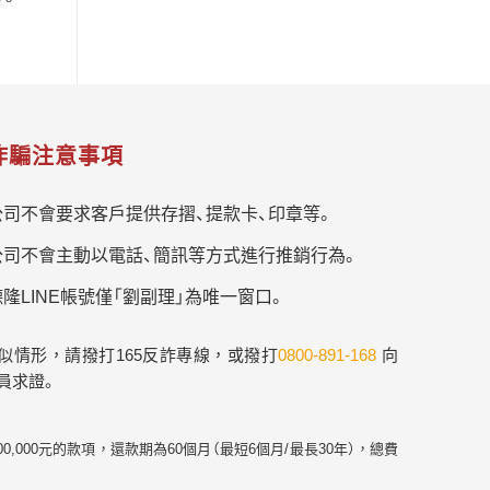
詐騙注意事項
公司不會要求客戶提供存摺、提款卡、印章等。
公司不會主動以電話、簡訊等方式進行推銷行為。
隆LINE帳號僅「劉副理」為唯一窗口。
似情形，請撥打165反詐專線，或撥打
0800-891-168
向
員求證。
幣300,000元的款項，還款期為60個月（最短6個月/最長30年），總費