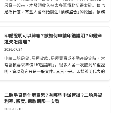
房貸一起來，才發現收入被太多筆債務切得太碎。 這也
是為什麼，有些人會開始關注「債務整合」的原因。 債務
整合簡單來說： 就是把多筆債務重新整理，透過一筆新的
貸款或新的還款方案，把原本分散的負債集中管理。 這
麼做並不是要你壓力大，一次還清款項。而是讓利率、月
印鑑證明可以幹嘛？該如何申請印鑑證明？印鑑章
付金與還款順序變得更清楚、更好管理！ 如果你現在每個
遺失怎處理？
月都在忙著繳最低應繳、借新還舊，甚至不知道哪一筆債
2026/07/24
務利率最高， 這時候就應該先停下來，好好檢查自己的
債務狀況。 債務整合做得好，可以降低月付壓力，讓生
申請二胎房貸、房屋貸款、房屋買賣或不動產設定時，常
活慢慢回到正常節奏。 但如果沒有評估清楚，只是又多
常會被要求準備「印鑑證明」。 很多人第一次聽到印鑑證
借了一筆錢，反而可能讓負債越滾越大。 債務整合是什
明，會以為它只是一般文件。其實不是。 印鑑證明代表的
麼？讓還款變得更輕鬆、利息降低的方法 債務整合不是把
是：這顆印章已經在戶政機關完成登記，未來在辦理重要
債務一筆勾銷，也不是讓銀行或貸款公司幫你免費還債。
財產、法律或不動產相關事項時，可以用來確認本人。 尤
債務整合真正做到的是：把原本分散在不同地方的債務，
其是房屋貸款、二胎房貸、抵押權設定、不動產買賣這類牽
二胎房貸是什麼意思？有哪些申辦管道？二胎房貸
整理成比較容易管理的還款方式。 常見需要債務整合的
涉財產權的流程，印鑑證明更是非常重要的文件。 如果
利率、額度、還款期限一次看
情況包括： 信用卡循環利息越繳越多 信用卡如果只繳最
不知道印鑑證明的用途，或隨便交給他人使用，嚴重時
2026/06/10
低應繳金額，剩下沒有繳清的部分就會進入循環信用。
可能讓自己的房屋被拿去設定抵押、申請貸款，甚至引發