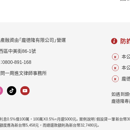
請應注意細節，讓你可以考慮各種因素，安全完成所有
值，可以考慮透過龐德隆二胎房貸進行債務整合。 二胎
過程。 什麼是遠東商業銀行二胎房貸？ 遠東商業二胎房
房貸簡單來說，就是在原本房貸還沒清償的情況下，再
貸是指當一個人已擁有了一筆房屋貸款，仍然在償還
把房子這些年累積出來的價值，轉換成一筆能靈活運用
時，再次申請的一筆借貸，這次抵押權排在第二位，即
的資金。 龐德隆能協助屋主評估房屋價值、原房貸餘額與
為遠東商業銀行二胎房貸，因此又稱為二順位貸款，這
可貸空間，針對銀行無法承作的案件，提供較彈性的規
產融資由「龐德隆有限公司」營運
種方式常常用於補充第一順位額度的不足，例如購買更
防
劃方式。 例如： 原本每個月要繳多筆信貸、卡債、小額借
大的房屋、進行家庭裝修，然而準備申請時，需要小心評
款，月付壓力已經超出生活能力。 透過房屋價值取得資
西區中美街86-1號
估風險，因為如果無法償還欠款，將會影響原有信用紀
本
金後，可先清償高利率債務，再把還款集中到一筆，讓
800-891-168
錄以及你的財產。 二胎房貸和增貸有什麼不同嗎？ …
每月壓力下降，也避免因多筆帳單分散造成遲繳。 龐德
本
隆二胎房貸的優勢在於： 免費房屋鑑價評估 先確認房屋
顧問一周進文律師事務所
龐德
是否還有可貸空間，再決定是否申辦。 不收手續費 申辦
前會清楚說明必要費用，避免還沒解決債務，就先增加
如遇到類
額外負擔。 不一定要求完整薪轉證明 自營商、自由工作
龐德隆專
者、收入不穩者，也可先依房屋條件評估。 可用於債務整
合 協助整理多筆高利率負債，讓還款變得更清楚。 流程
透明，由專業代書協助 合約內容、貸款金額、利率、還款
| 月利息0.5%借100萬，100萬X0.5%=月還5000元。案例說明：假設貸一筆新台
款額度應為新台幣5,458元，而總還款額則為新台幣32,7480元。
方式，都會在簽約前確認。 債務整合不是單純借新還