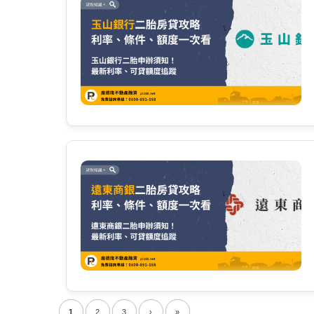
1
2
3
›
»