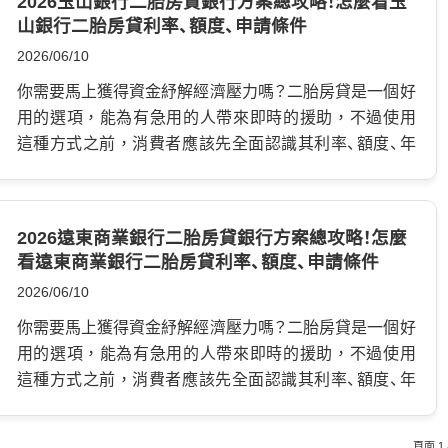
2026玉山銀行二胎房貸銀行方案總攻略！怎麼看玉
什麼是凱基銀行二胎房貸？ 凱基銀行二胎房貸是指當一
民間借款，通常比房屋貸款利率高。 債務整合應該先處
山銀行二胎房貸利率、額度、申請條件
個人已擁有了一筆房屋貸款，仍然在償還時，再次申請
理高利率負債，而不是把低利貸款拿去還低利貸款。 還
2026/06/10
的一筆借貸，這次抵押權排在第二位，即為凱基銀行二
款期限是否合理。 把期限拉長可以降低月付金，但也可
胎，因此又稱為二順位貸款，這種方式常常用於補充第
你需要馬上獲得資金紓解經濟壓力嗎？二胎房貸是一個好
能增加總利息。 雖然這是一種降壓的手段，但你需要釐
一順位額度的不足，例如購買更大的房屋、進行家庭裝
用的選項，能為有急用的人帶來即時的援助，不過使用
清，目前最需要的是降低月付壓力，還是節省總利息。
修，然而準備申請時，需要小心評估風險，因為如果無
這種方式之前，消費者應該先全面認識其利率、額度、年
有沒有額外手續費或代辦費。 有些業者會用低利率吸引
法償還欠款，將會影響原有信用紀錄以及你的財產。 二
限等條件，並且比較不同管道差異，尋找出優勢，本文
借款人，實際上卻收取高額代辦費、服務費、設定費或其
胎房貸和增貸有什麼不同嗎？ …
中會整理市面上的玉山銀行二胎房貸利率，還有申請應
他名目費用。 申請前一定要問清楚，不要只聽一句「保證
注意細節，讓你可以考慮各種因素，安全完成所有過程。
過件」。 債務整合最怕的，就是本來想解決債務，最後卻
2026遠東商業銀行二胎房貸銀行方案總攻略！怎麼
什麼是玉山銀行二胎房貸？ 玉山二胎房貸是指當一個人
又增加新的費用。 銀行債務整合沒過怎麼辦？有房產可評
看遠東商業銀行二胎房貸利率、額度、申請條件
已擁有了一筆房屋貸款，仍然在償還時，再次申請的一
估龐德隆二胎房貸 銀行債務整合沒有通過，通常原因可
2026/06/10
筆借貸，這次抵押權排在第二位，即為玉山銀行二胎，
能包括： 信用分數不足、負債比過高、信用卡循環比例太
因此又稱為二順位貸款，這種方式常常用於補充第一順
你需要馬上獲得資金紓解經濟壓力嗎？二胎房貸是一個好
高、近期有遲繳紀錄、收入證明不完整、工作年資太短，或
位額度的不足，例如購買更大的房屋、進行家庭裝修，然
用的選項，能為有急用的人帶來即時的援助，不過使用
名下貸款太多筆。 如果你已經被銀行婉拒，先不要急著
而準備申請時，需要小心評估風險，因為如果無法償還
這種方式之前，消費者應該先全面認識其利率、額度、年
到處送件！ 短時間內一直查聯徵，反而會讓後續銀行更保
欠款，將會影響原有信用紀錄以及你的財產。 二胎房貸
限等條件，並且比較不同管道差異，尋找出優勢，本文
守。 比較好的方式，是先把目前債務狀況整理清楚，再
和增貸有什麼不同嗎？ …
中會整理市面上的遠東商業銀行二胎房貸利率，還有申
評估下一步。 如果名下有房產，且房屋還有可運用價
頁面 1 /