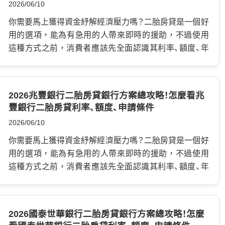
2026/06/10
用一筆信貸或房貸增貸，把原本的卡債、信貸或其他負債
「本人授權」這類重要流程中，因此一定要謹慎保管。 如
筆借貸，這次抵押權排在第二位，即為王道銀行二胎，
整合掉。 優點是利率相對低，還款方式清楚；缺點是審核
何申請印鑑證明？申請前要準備哪些資料？ 如果你從來沒
因此又稱為二順位貸款，這種方式常常用於補充第一順
你需要馬上獲得資金紓解經濟壓力嗎？二胎房貸是一個好
較嚴格。 銀行審核條件： 信用分數、聯徵紀錄、收入證明、
有辦過印鑑登記，第一次通常需要本人親自到戶政事務
位額度的不足，例如購買更大的房屋、進行家庭裝修，然
用的選項，能為有急用的人帶來即時的援助，不過使用
負債比、工作年資、過去繳款紀錄。 如果近期有遲繳、信用
所辦理。 基本上會準備： …
而準備申請時，需要小心評估風險，因為如果無法償還
這種方式之前，消費者應該先全面認識其利率、額度、年
卡循環過高、負債比過重，或收入證明不足，銀行就可能
欠款，將會影響原有信用紀錄以及你的財產。 二胎房貸
限等條件，並且比較不同管道差異，尋找出優勢，本文
不願意核貸。 第二種：債務協商或前置協商 如果已經繳不
和增貸有什麼不同嗎？ …
中會整理市面上的台中銀行二胎房貸利率，還有申請應
出來，甚至每個月都只能硬撐，債務協商就是另一條路。
注意細節，讓你可以考慮各種因素，安全完成所有過程。
2026兆豐銀行二胎房貸銀行方案總攻略！怎麼看兆
依照消費者債務清理相關制度，若民眾對金融機構積欠
什麼是台中銀行二胎房貸？ 台中銀行二胎房貸是指當一
豐銀行二胎房貸利率、額度、申請條件
債務，例如：卡債、信用貸款、房貸等，在走到法院更生或
個人已擁有了一筆房屋貸款，仍然在償還時，再次申請
清算之前， 通常需要先與債權金融機構進行前置協商或
2026/06/10
的一筆借貸，這次抵押權排在第二位，即為台中銀行二
調解。 前置協商的目標，是由債務人和金融機構討論一
胎，因此又稱為二順位貸款，這種方式常常用於補充第
你需要馬上獲得資金紓解經濟壓力嗎？二胎房貸是一個好
個還得起的清償方案，例如拉長還款年限、降低月付金或
一順位額度的不足，例如購買更大的房屋、進行家庭裝
用的選項，能為有急用的人帶來即時的援助，不過使用
調整還款條件。 但要注意，協商不是沒有代價。 協商後
修，然而準備申請時，需要小心評估風險，因為如果無
這種方式之前，消費者應該先全面認識其利率、額度、年
會影響信用紀錄，未來要申請信用卡、信貸、房貸，都可
法償還欠款，將會影響原有信用紀錄以及你的財產。 二
限等條件，並且比較不同管道差異，尋找出優勢，本文
能受到限制。 因此，若還有能力透過債務整合正常處
胎房貸和增貸有什麼不同嗎？ …
中會整理市面上的兆豐銀行二胎房貸利率，還有申請應
理，就不一定要直接走協商。 第三種：利用房屋價值進行
注意細節，讓你可以考慮各種因素，安全完成所有過程。
2026國泰世華銀行二胎房貸銀行方案總攻略！怎麼
債務整合 如果名下有房產，而且房屋還有可貸空間，可
什麼是兆豐銀行二胎房貸？ 兆豐二胎房貸是指當一個人