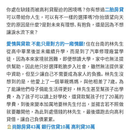
你處在缺錢而被高利貸壓迫的困境嗎？你有想過
二胎房貸
可以帶給你人生，可以有不一樣的選擇嗎?你抬頭望向天
空的原因是什麼?是對未來有理想、有抱負，還是因為不想
讓淚水流下來？
愛情與貸款 不能只是對方的一廂情願！
住在台南的林先生
從高中畢業後並未繼續升學，而是到了汽車修理廠當學
徒，因為本來家境就困難，即便想讀大學，家中也無法提
供幫助，因此他只好選擇乾脆步入社會，雖然無法提供家
中資助，但至少讓自己不需要成為家人的負擔。林先生沒
想到的是，他愛上了一個單親媽媽，與他相差了7歲。為
了能讓他們母子倆能生活得更好，林先生甚至幫孩子出學
費，為了孩子可以讀上好學校，還貸款幫孩子付了20萬的
學費，到後來變本加厲地要林先生付出，並揚言若不照做
就要離開他，為此到處借錢的林先生，最後還跑去向高利
貸借，讓自己負債累累。
尚餘房貸43萬 銀行信貸10萬 高利貸30萬