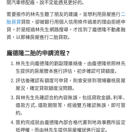
間汽車修配廠，說不定能遇見更好的。
需要振作的林先生聽了朋友的建議，並想利用房屋進行
二
胎房貸
貸款，卻被銀行用個人信用條件過差的理由拒絕申
貸，於是經過林先生網路搜尋，才找到了龐德隆不動產融
資，以那棟房屋進行二胎貸款。
龐德隆二胎的申請流程？
林先生向龐德隆的劉副理連絡後，由龐德隆依照林先
生提供的房屋謄本進行評估，初步確認可貸額度。
評估後確認有額度可申貸，則會安排到現場審核房屋
屋況，確定貸款額度沒問題。
與林先生先確認合約內容無誤，包括貸款金額、利率、
還款方式、還款期限等，經過雙方確認無誤，即可簽
約。
簽約完成就由龐德隆內部合格代書到地政事務所設定
抵押權，而由林先生提供房屋權狀進行設定。