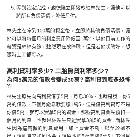
等到設定完成，龐德隆立即撥款給林先生，讓他可以
將所有負債清償，降低月付。
林先生在拿到100萬的資金後，立即將其他負債清償，讓
他可以將每個月的利息費用降低至1萬2，以他目前工作的
薪資是綽綽有餘，雖然現在被停職，但是若他狀態好，想
隨時上工都可以。
高利貸利率多少? 二胎房貸利率多少？
為何5萬元的借款會變成30萬？高利貸到底多恐怖
?!
林先生原先向高利貸借了5萬，月息30%，也就是說，你5
萬的借款，下個月繳息就要繳1萬5，但是借高利貸可不是
你借5萬，就可以實拿5萬的資金，那些高利貸會先預扣一
個月的利息，也就是林先生只能實拿3萬5的資金。而林先
生因為這高額的利息費用，加上資金不夠，以至於還不
出，讓利息又加回本金，讓原本的5萬變成6萬5，下個月