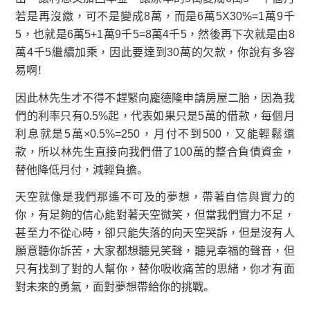
若是再沒繳，可不是變成8萬，而是6萬5X30%=1萬9千
5，也就是6萬5+1萬9千5=8萬4千5，然後再下次就是由8
萬4千5繼續加乘，因此要達到30萬的欠款，你說有多容
易啊！
因此林先生才不得不趕緊向龐德隆申請房屋二胎，因為我
們的利率只有0.5%起，代表如果只是5萬的借款，每個月
利息就是5萬×0.5%=250，月付不到500，又能輕鬆還
款，所以林先生直接向我們借了100萬的整合負債資金，
替他降低月付，減輕負擔。
天空就像是我們那遙不可及的夢想，帶著自信與實力的
你，有足夠的信心能對著天空微笑，但當我們實力不足，
甚至力不從心時，卻只能失落的向天空哭訴，但是沒有人
願意聽你訴苦，大家都想聽見笑聲，聽見幸福的聲音，但
只有找到了對的人幫你，替你吸收痛苦的思緒，你才有面
對未來的勇氣，面對夢想帶給你的挑戰。