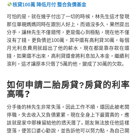
核貸100萬 降低月付 整合負債基金
可怕的是，就在幾乎付出了一切的時候，林先生這才發現
那位單親媽媽同時在跟別人好上，而過沒多久，果然提出
分手，讓林先生不僅錯愕，更是傷心到極點，現在他不僅
沒有了錢，更負債近100萬，其中還有高利貸30萬，每個
月光利息費用就超出了他的薪水，現在都是靠存款在還
錢，如果還不出來，高利貸還會將利息加入本金，繼續利
滾利，這才讓原本只借了5萬的他，變成了30萬的欠款。
如何申請二胎房貸?房貸的利率
高嗎？
分手後的林先生非常失落，因此工作不順，還因此被老闆
停職，失去收入又負債累累，現在全身上下最寶貴的，應
該就是家中那棟留給他的透天厝了。朋友無法放任他這樣
墮落，便苦口婆心勸說，並告訴他可以努力點，為自己開