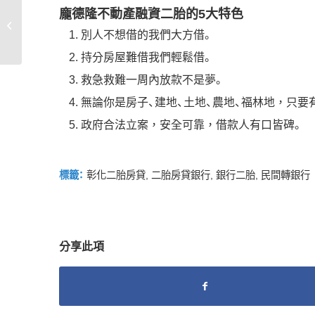
愛買東西不是罪 唯有缺
龐德隆不動產融資二胎的5大特色
錢才受罪 房屋二胎借款
別人不想借的我們大方借。
幫助改變�...
持分房屋難借我們輕鬆借。
救急救難一周內放款不是夢。
無論你是房子、建地、土地、農地、福林地，只要
政府合法立案，安全可靠，借款人有口皆碑。
標籤：
彰化二胎房貸
,
二胎房貸銀行
,
銀行二胎
,
民間轉銀行
分享此項