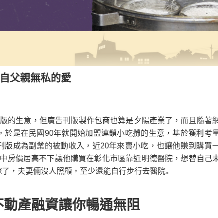
來自父親無私的愛
刊版的生意，但廣告刊版製作包商也算是夕陽產業了，而且隨著
，於是在民國90年就開始加盟連鎖小吃攤的生意，基於獲利考
刊版成為副業的被動收入，近20年來賣小吃，也讓他賺到購買
慮台中房價居高不下讓他購買在彰化市區靠近明德醫院，想替自己
嫁了，夫妻倆沒人照顧，至少還能自行步行去醫院。
不動產融資讓你暢通無阻