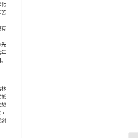
彰化
辛苦
邊有
林先
當年
。
給林
保抵
求想
庭，
感謝