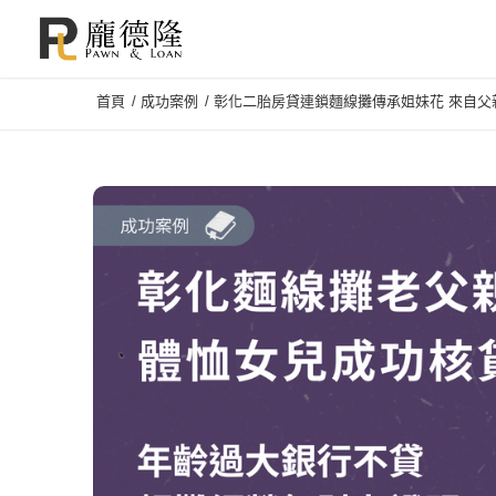
首頁
/
成功案例
/
彰化二胎房貸連鎖麵線攤傳承姐妹花 來自父親