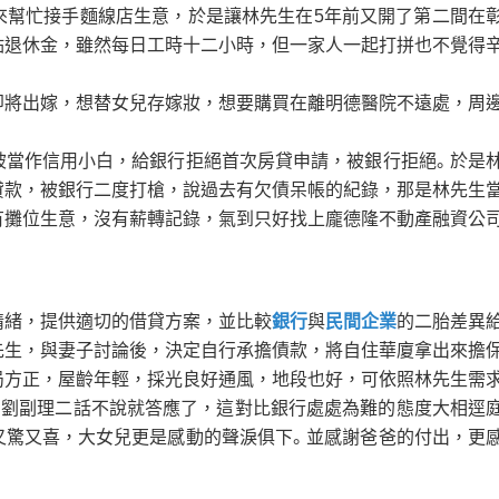
來幫忙接手麵線店生意，於是讓林先生在5年前又開了第二間在
點退休金，雖然每日工時十二小時，但一家人一起打拼也不覺得
即將出嫁，想替女兒存嫁妝，想要購買在離明德醫院不遠處，周
被當作信用小白，給銀行拒絕首次房貸申請，被銀行拒絕。於是
貸款，被銀行二度打槍，說過去有欠債呆帳的紀錄，那是林先生
有攤位生意，沒有薪轉記錄，氣到只好找上龐德隆不動產融資公司
情緒，提供適切的借貸方案，並比較
銀行
與
民間企業
的二胎差異
先生，與妻子討論後，決定自行承擔債款，將自住華廈拿出來擔
局方正，屋齡年輕，採光良好通風，地段也好，可依照林先生需
，劉副理二話不說就答應了，這對比銀行處處為難的態度大相逕
又驚又喜，大女兒更是感動的聲淚俱下。並感謝爸爸的付出，更