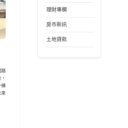
理財專欄
房市新訊
土地貸款
網路
量，
一棟
未來