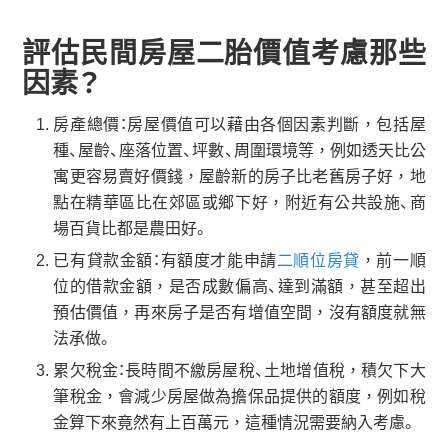
評估民間房屋二胎價值考慮那些
因素？
房產總價：房屋價值可以藉由各個因素判斷，包括屋
種、屋齡、座落位置、坪數、周圍環境等，例如透天比公
寓更容易賣好價錢，屋齡新的房子比老舊房子好，地
點在精華區比在郊區或鄉下好，附近有公共設施、商
場百貨比都是農田好。
已有貸款金額：有額度才能申請
二順位房貸
，前一順
位的借款金額，是否成數偏高、達到滿額，甚至超出
預估價值，再來房子是否有增值空間，沒有額度就無
法承做。
累欠稅金：長時間不繳房屋稅、土地增值稅，積欠下大
筆稅金，會減少房屋做為擔保品提供的額度，例如稅
金算下來竟然有上百萬元，這種情況需要納入考慮。