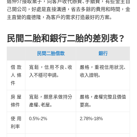
過仲介接取案子，向客戶收代辦費、手續費，有些金主自
己開公司，好處是直接溝通，省去多餘的費用和時間，金
主直營的龐德隆，為客戶的需求打造最好的方案。
民間二胎和銀行二胎的差別表？
民間二胎借款
銀行
借款
寬鬆，信用不良、收
嚴格，重視信用狀況、
人條
入不穩可申請。
收入證明。
件
房屋
寬鬆，願意承做持分
嚴格，產權完整且價值
條件
產權、老屋。
要高。
使用
0.5%-2%
2.78%-18%
利率