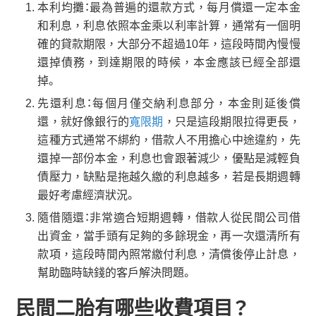
本利均攤：最為普遍的還款方式，每月償還一定本金
和利息，利息依照本金乘以利率計算，通常有一個明
確的貸款期限，大部分不超過10年，這段時間內慢慢
還掉債務，到達期限的時候，本金應該已經全部還
掉。
先還利息：每個月僅交納利息部分，本金則延後償
還，就好像銀行的
寬限期
，只是這段期限拉得更長，
這種方式通常不綁約，借款人不用擔心中途違約，先
還掉一部份本金，利息也會跟著減少，優點是減輕負
債壓力，缺點是拖越久繳的利息越多，若是長期週轉
最好考慮經濟狀況。
隨借隨還：非常適合短期週轉，借款人從民間公司借
出資金，當手頭有足夠的多餘現金，再一次還清所有
款項，這段時間內照常繳付利息，清償後停止計息，
幫助臨時缺錢的客戶解決問題。
民間二胎有哪些收費項目？