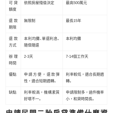
可貸
依照房屋殘值決定
最高500萬元
額度
還款
無限制
最長15年
期限
還款
本利均攤、單還利息、
本利均攤
方式
隨借隨還
辦理
2-3天
7-14個工作天
時間
優點
申請方便，還款彈
利率較低，適合長期週
性，適合短期週轉。
轉。
缺點
利率較高，機構素質
申請限制多，過件機率
好壞不一。
小，和貸時間長。