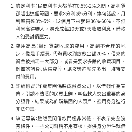
約定利率：民間利率大都落在0.5%-2%之間，高利貸
卻超出這個範圍，要求3分利或5分利，換句話說，月
利率高達3%-5%，12個月下來就是36%-60%，不但
利息高得嚇人，還改成每10天或7天收取利息，借款
人飽受討債壓力。
費用高昂：辦理貸款收取的費用，高到不合理的地
步，像是手續費、代辦費收到放款金額20%，借來的
資金被抽走一大部分，或者是要求多餘的收費項目，
例如諮詢費、估價費等，還沒簽約就先多出一堆待支
付的費用。
詐騙假冒：詐騙集團偽裝成融資公司，以借錢作為宣
傳，引誘不熟悉的民眾上鉤，叫借款人交出重要的身
分證件，結果成為詐騙集團的人頭戶，盜用身分進行
非法勾當。
缺乏專業：雖然民間借款門檻非常低，不表示完全沒
有條件，一些公司聲稱不用審核，提供身分證件就借