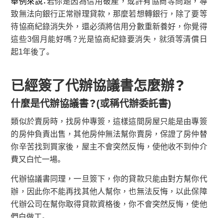
舉例來說：
若你是因為信用破產，或許有協商等問題，導
致無法向銀行正常辦理貸款，那麼若想轉銀行，除了要等
待協商紀錄消失外，還必須將信用分數重新養好，你覺得
這些3個月能好嗎？光是協商紀錄要消失，就須等清償日
起1年後了。
已經簽了代辦協議書怎麼辦？
什麼是代辦協議書？(
或稱代辦委託書)
類似於賣房時，找房仲專簽，這樣這間房屋只能是由專簽
的房仲負責出售，其他房仲無法幫你賣房，保證了房仲替
你辛苦找到買家後，屋主不會突然反悔，使他收不到仲介
費又白忙一場。
代辦協議書同理，一旦簽下，你的貸款只能由對方幫你代
辦，因此你不能再找其他人幫你，也無法反悔，以此保障
代辦公司在幫你取得貸款資格後，你不會突然反悔，使他
們白做工。