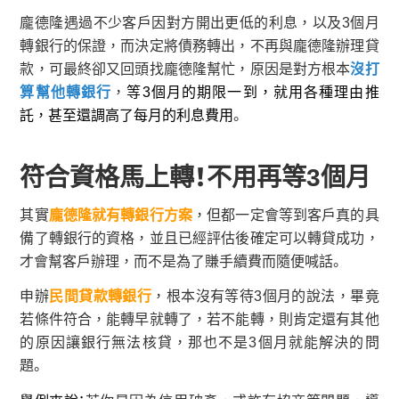
龐德隆遇過不少客戶因對方開出更低的利息，以及3個月
轉銀行的保證，而決定將債務轉出，不再與龐德隆辦理貸
款，可最終卻又回頭找龐德隆幫忙，原因是對方根本
沒打
算幫他轉銀行
，
等
3個月的期限一到，就用各種理由推
託，甚至還調高了每月的利息費用
。
符合資格馬上轉！不用再等3
個月
其實
龐德隆就有轉銀行方案
，但都一定會等到客戶真的具
備了轉銀行的資格，並且已經評估後確定可以轉貸成功，
才會幫客戶辦理，而不是為了賺手續費而隨便喊話。
申辦
民間貸款轉銀行
，根本沒有等待3個月的說法，畢竟
若條件符合，能轉早就轉了，若不能轉，則肯定還有其他
的原因讓銀行無法核貸，那也不是3個月就能解決的問
題。