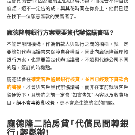
定會真的告你！因為違約金也就3萬、5萬，而提告不僅自找
麻煩，還不一定告的成，與其花時間在你身上，他們已經
在找下一位願意匯款的受害者了。
龐德隆轉銀行方案需要簽代辦協議書嗎？
不論是哪間機構，作為借款人與銀行之間的橋樑，就一定
要簽訂代辦協議書來保障自身權益，因此向龐德隆辦理轉
銀行方案，也需要簽定代辦協議書，不過與代辦公司不同
的是，簽訂的時機點。
龐德隆會在
確定客戶通過銀行核貸，並且已經簽下貸款合
約書後
，才會與客戶簽代辦協議書，而非在事前就讓客戶
隨便簽下，且簽約之前一定會 “如實告知” 內容以及收費項
目，
絕不會事後亂收費
，更不會產生違約金的問題。
龐德隆二胎房貸「代償民間轉銀
行」輕鬆辦！