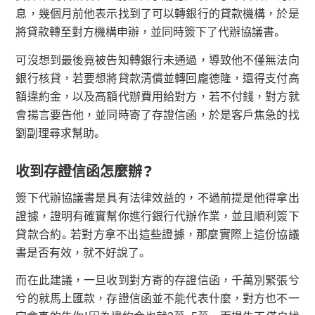
息，幾個月前他表示找到了可以轉銀行的貸款機構，於是
將貸款轉至對方機構申辦，並同時簽下了代辦協議書。
可沒想到最後竟被告知轉銀行未通過，導致他不僅無法向
銀行核貸，若要想將貸款清償並轉回龐德隆，還得支付高
額違約金，以及高額代辦費用給對方，若不付錢，對方就
會揚言要告他，並同時寄了存證信函，於是客戶焦急的找
劉副理尋求幫助。
收到存證信函怎麼辦？
簽下代辦協議書是具有法律效益的，不過前提是他得拿出
證據，證明有確實幫你進行銀行代辦作業，並且順利簽下
貸款合約。若對方拿不出這些證據，那麼實際上這份協議
書是否有效，就不好說了。
而在此建議，一旦收到對方寄的存證信函，千萬別緊張兮
兮的就馬上匯款，存證信函並不能代表什麼，對方也不一