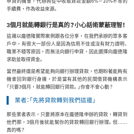
申貸的機會，代辦再從中收取貸款金額6%－10%不等的
手續費，作為收益來源。
3
個月就能轉銀行是真的？小心話術蒙蔽理智！
這邊以龐德隆實際案例跟各位分享，在我們承辦的眾多客
戶中，有很大一部份人是因為信用不佳或沒有財力證明、
職業不穩等原因，而無法向銀行申貸，因此選擇向龐德隆
求助並取得資金。
當然最終還是希望能夠向銀行辦理貸款，也期盼著能夠有
機會回到銀行身邊，於是當有其他的民間借貸機構表示
「只要3個月，就能轉回銀行貸款。」你會不會心動？
業者：「先將貸款轉到我們這邊」
那些業者表示，只要將原本在龐德隆申辦的貸款，轉貸到
他們那，3個月後就能幫你的貸款轉回銀行辦理。但……
真的嗎？