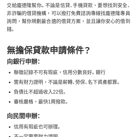
交給龐德隆幫你。不論是信貸、手機貸款，要想找到安全、
非詐騙的借貸機構，可以撥打免費諮詢專線找龐德隆專員
詢問，幫你規劃最合適的借貸方案，並且讓你安心的借到
錢。
無擔保貸款申請條件？
向銀行申辦：
聯徵記錄不可有瑕疵，信用分數良好。銀行
需有財力證明，不論是薪轉、勞保、名下資產都算。
負債比不超過收入22倍。
審核嚴格，最快1周撥款。
向民間申辦：
信用有瑕疵也可辦理。
不一定需要財力證明。