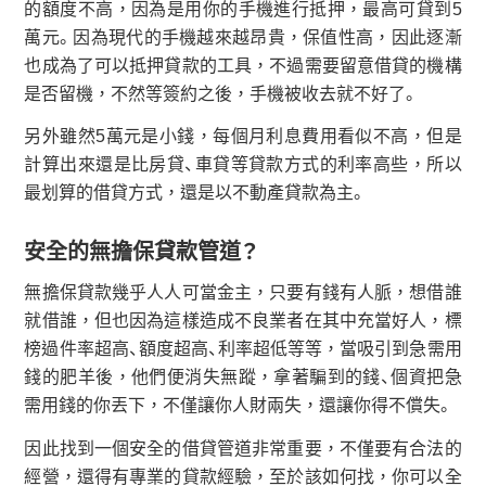
的額度不高，因為是用你的手機進行抵押，最高可貸到5
萬元。因為現代的手機越來越昂貴，保值性高，因此逐漸
也成為了可以抵押貸款的工具，不過需要留意借貸的機構
是否留機，不然等簽約之後，手機被收去就不好了。
另外雖然5萬元是小錢，每個月利息費用看似不高，但是
計算出來還是比房貸、車貸等貸款方式的利率高些，所以
最划算的借貸方式，還是以不動產貸款為主。
安全的無擔保貸款管道？
無擔保貸款幾乎人人可當金主，只要有錢有人脈，想借誰
就借誰，但也因為這樣造成不良業者在其中充當好人，標
榜過件率超高、額度超高、利率超低等等，當吸引到急需用
錢的肥羊後，他們便消失無蹤，拿著騙到的錢、個資把急
需用錢的你丟下，不僅讓你人財兩失，還讓你得不償失。
因此找到一個安全的借貸管道非常重要，不僅要有合法的
經營，還得有專業的貸款經驗，至於該如何找，你可以全