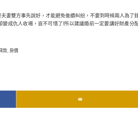
要夫妻雙方事先說好，才能避免後續糾紛，不要到時候兩人為了
卻變成仇人收場，豈不可惜了!所以建議婚前一定要講好財產分
貸款
,
房價