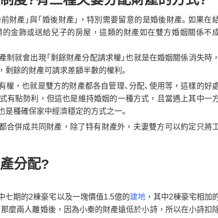
婚前財產」與「婚後財產」，特別需要留意的是婚後財產。如果在
婦的金飾或送給兒子的房屋，這類的財產如在雙方婚姻關係不
產制就會出現「剩餘財產分配請求權」也就是在婚姻關係消失時
，剩餘的財產可請求差額半數的權利。
所有權，也就是雙方的財產都各自管理、分配、使用等，這樣的好
式有點勢利，但這也是維持婚姻的一種方式，且當遇上其中一
也是種確保家中經濟穩定的方式之一。
得都合併成共同財產，除了特有財產外，夫妻雙方可以約定只將
產分配?
七期的2棟豪宅以及一塊價值1.5億的
建地
，其中2棟豪宅相加
下，那麼兩人離婚後，因為小秦的財產遠低於小詩，所以在小詩扣