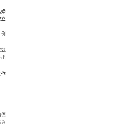
結婚
成立
，例
處就
方出
工作
的價
除負