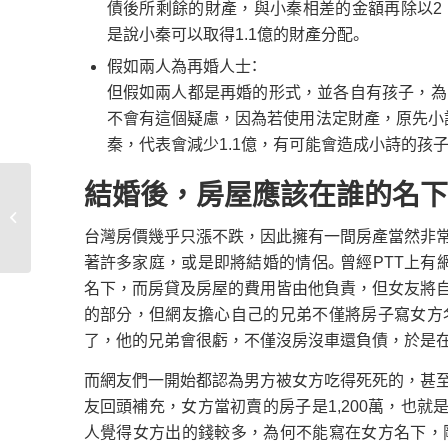
債後所剩餘的財產，與小秦相差的金額再除以2，就是
是說小秦可以取得1.1億的財產分配。
假如兩人為再婚人士：
但假如兩人都是再婚的形式，並各自有孩子，為
不會有這個疑慮，因為若使用法定財產，原先小
秦，代表會減少1.1億，有可能會造成小詩的孩
結婚後，房屋應該在誰的名下
銀行二胎房貸利率比較
民間利率!買房之後被套
台灣房價幾乎只漲不跌，因此擁有一間房產當然非
牢? 想解套...
著許多家庭，或是即將結婚的情侶。曾經PTT上有網
名下，而房貸及房屋的費用皆由他負責，但女友將
的部分，但網友擔心自己的兄弟不僅將房子寫女方
了，他的兄弟會很虧，不僅沒房沒車還負債，於是
而網友們一開始都認為男方被女方吃得死死的，甚
友回頭補充，女方當初賣的房子是1,200萬，也就
人覺得女方出的錢較多，為何不能寫在女方名下，