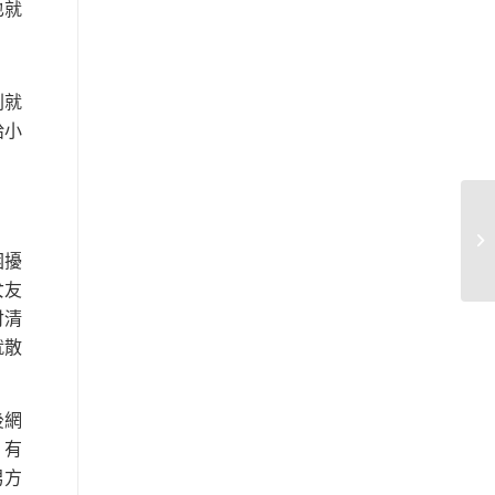
也就
則就
給小
困擾
女友
付清
就散
後網
，有
男方