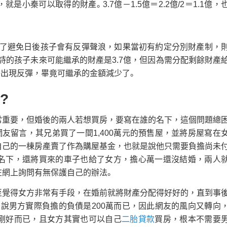
小秦可以取得的財產。3.7億－1.5億＝2.2億/2＝1.1億，
了避免日後孩子會有反彈聲浪，如果當初有約定分別財產制，
詩的孩子未來可能繼承的財產是3.7億，但因為需分配剩餘財產
子出現反彈，畢竟可繼承的金額減少了。
?
常重要，但婚後的兩人若想買房，要寫在誰的名下，這個問題總
友留言，其兄弟買了一間1,400萬元的預售屋，並將房屋寫在
自己的一棟房產賣了作為購屋基金，也就是說他只需要負擔尚未
名下，還將買來的車子也給了女方，擔心萬一還沒結婚，兩人
在網上詢問有無保護自己的辦法。
至覺得女方非常有手段，在婚前就將財產分配得好好的，直到事
是說男方實際負擔的負債是200萬而已，因此網友的風向又轉向
剛好而已，且女方其實也可以自己
二胎貸款
買房，根本不需要