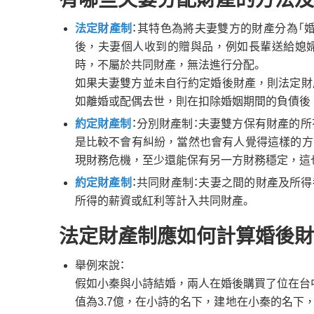
法定財產制
：其特色為將夫妻雙方的財產分為「
後，夫妻個人收到的贈與品，例如長輩送給媳
時，不屬於共同財產，無法進行分配。
如果夫妻雙方並未自行約定婚後財產，則法定財
如離婚或配偶去世，則在扣除婚姻期間的負債後
約定財產制
：分別財產制：夫妻雙方保有財產的
是比較不會有糾紛，當然也會有人覺得這樣的方
現財務危機，至少還能保有另一方財務穩定，這
約定財產制
：共同財產制：夫妻之間的財產及所
所得的薪資或紅利等計入共同財產。
法定財產制應如何計算婚後財
舉例來說：
假如小秦與小詩結婚，兩人在婚後購買了位在台中
值為3.7億，在小詩的名下，建地在小秦的名