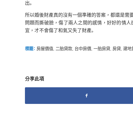
出。
所以婚後財產真的沒有一個準確的答案，都還是需
問題而撕破臉，傷了兩人之間的感情，好好的情人
宜，才不會傷了和氣又失了財產。
標籤：
房屋價值
,
二胎貸款
,
台中房價
,
一胎房貸
,
房貸
,
建地
分享此項