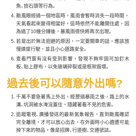
魚、撿石頭等行為。
颱風眼經過一個地區時，風雨會暫時消失一段時間，
天氣看起來變得相當好，這時依然不能離開住處，因
為過了10幾分鐘後，暴風雨很快將再次出現。
若是出於無法迴避的原因，一定要開車的話，應該放
慢速度行駛，並且小心道路安全。
查看門窗有沒有受到影響，發現不夠牢固可加釘木
板、貼上膠布，以免玻璃碎裂或是框架毀壞。
過去後可以隨意外出嗎?
千萬不要急著馬上外出，經歷過暴雨之後，路上的水
溝、坑洞被水淹沒蓋住，隱藏著看不見的危害。
追蹤電視、廣播發送的最新氣象報告，直到颱風確認
完全離境，才可以放心出去，在外面時小心週遭可能
掉下來的物品，像是招牌、行道樹、交通號誌。