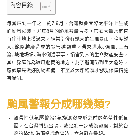
內容目錄
每當來到一年之中的7-9月，台灣就會面臨太平洋上生成
的颱風侵襲，尤其8月的颱風數量最多，帶著大量水氣直
直往陸地上撲過來，經常引發好幾天的狂風暴雨，強度越
大、範圍越廣造成的災害越嚴重，帶來洪水、強風、土石
流、坡地坍塌、海水倒灌等等，損害到人的生命財產安全，
其中房屋作為遮風避雨的地方，為了避開碰到重大危險，
應該事先做好防颱準備，不至於大難臨頭才發現保障措施
有漏洞。
颱風警報分成哪幾類?
熱帶性低氣壓警報：氣旋還沒成形之前的熱帶性低氣
壓，在台灣附近出現，或是進一步成為颱風，對於台
灣的陸地、海面造成危害時，立刻發布警報。