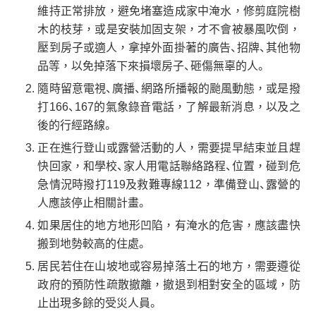
維持正常排放，避免堵塞造成家中淹水，修剪庭院樹
木的枝芽，或是安裝加固支架，才不會被暴風吹倒，
壓到房子或適人，拿掉外面掛著的廣告、招牌、其他物
品等，以免掉落下來損壞房子、砸傷無辜的人。
隨時留意電視、廣播、網路所播報的颱風動態，或是撥
打166、167的氣象錄音電話，了解最新消息，以及之
後的行經路線。
正在進行登山或露營活動的人，需要提早結束並且趕
快回家，和學校、家人用電話聯絡路程、位置，碰到危
急情況時撥打119及救難專線112，準備登山、露營的
人應該停止相關計畫。
如果居住的地方地形凹陷，有淹水的危害，應該盡快
搬到地勢較高的住處。
居民若住在山坡地或容易掉落土石的地方，需要遵從
政府的預防性疏散撤離，撤退到相對安全的區域，防
止出現多餘的受災人員。