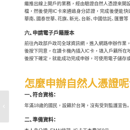
繼推出線上開戶的業務，經由驗證自然人憑證來開
檔，然後使用IC卡來通過身分認證，完成後便能快
華南、國泰世華、花旗、新光、台新、中國信託、匯豐
六、申請電子戶籍謄本
前往內政部戶政司全球資訊網，進入網路申辦作業
後按下同意，在讀卡機內插入IC卡，填入戶籍所在
後按下確定，就能成功完成申辦，可使用電子儲存
怎麼申辦自然人憑證呢
一、符合資格：
買房從一步一步存錢開
年滿18歲的國民，設籍於台灣，沒有受到監護宣告
始！小錢慢慢累積也能投
資理財！
二、準備資料：