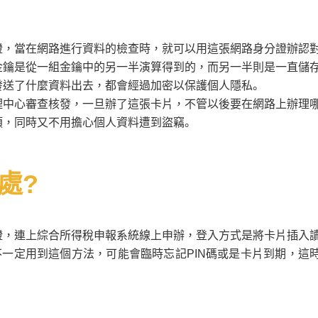
證，當在網路進行資料的檢查時，就可以用這張網路身分證辦認
金鑰是從一組金鑰中的另一半演算得到的，而另一半則是一直儲
發送了什麼資料出去，都會經過加密以保護個人隱私。
理中心審查核發，一旦辦了這張卡片，不管以後要在網路上辦理
煩，同時又不用擔心個人資料遭到盜竊。
處?
證，連上綜合所得稅申報系統線上申辦，登入方式是將卡片插入
不一定用到這個方法，可能會臨時忘記PIN碼或是卡片到期，這