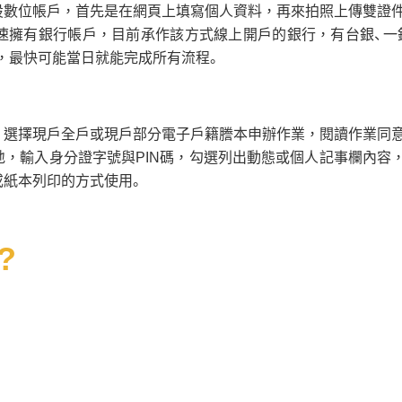
設數位帳戶，首先是在網頁上填寫個人資料，再來拍照上傳雙證
速擁有銀行帳戶，目前承作該方式線上開戶的銀行，有台銀、一
等，最快可能當日就能完成所有流程。
，選擇現戶全戶或現戶部分電子戶籍謄本申辦作業，閱讀作業同
地，輸入身分證字號與PIN碼，勾選列出動態或個人記事欄內容
或紙本列印的方式使用。
?
。