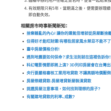
臨櫃申辦的用戶在確定簽名時，便會一起結束
有效期限只有5年，當期滿之後，便需要辦理續
即自動失效。
相關房市時事新聞新知：
捨棄雜亂的內心! 讓你的運氣倍增就從房屋斷捨離
住得好才能旺財運!有哪些居家風水禁忌不能不了
臺中房屋價格分析!
遇到地震要如何保命？求生法則就在這裡告訴你！
科幻電影情節即將上演? 3D列印房屋會在台灣出
央行要嚴格審核工業用地貸款 不讓高額地價壓
房屋修繕貸款-房屋增貸新屋裝潢貸款
挑選房屋注意事項，如何找到理想的房子?
有關建地貸款的利率、成數?