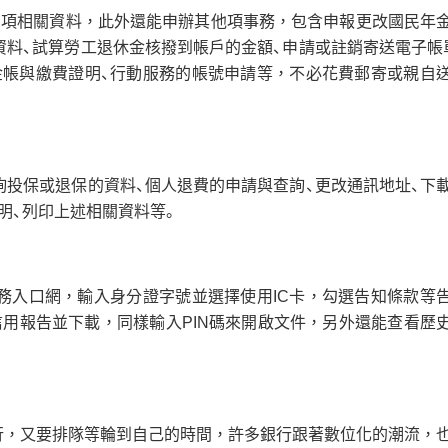
多項相關資料，此外還能申辦其他項事務，包含申報更改國民年
資料、試算勞工退休金核撥到帳戶的金額、申請或註銷寄送電子帳
金帳與繳費證明、行動服務的帳號申請等，不必花費郵寄或親自
詢投保或退保的資料、個人退費的申請與查詢、更改通訊地址、下
明、列印上述相關資料等。
務入口網，輸入身分證字號並選擇使用IC卡，勾選告知條款等
信用報告並下載，同樣輸入PIN碼來開啟文件，另外還能查看歷
行，又要排隊等輪到自己的時間，許多銀行跟著數位化的潮流，