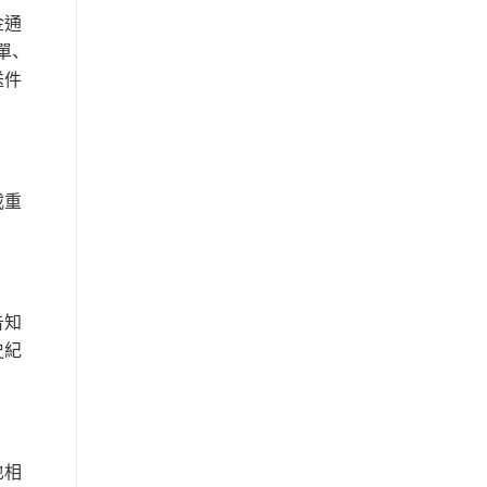
金通
單、
送件
載重
告知
史紀
也相