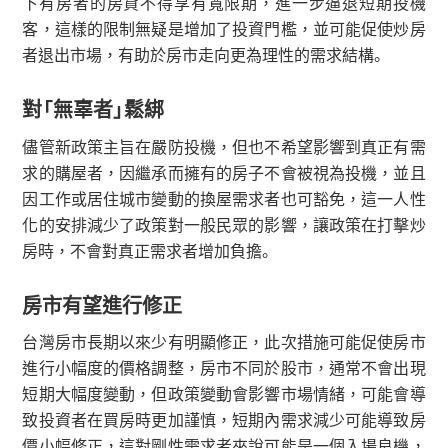
下有房者的房貸不得享有寬限期，進一步逼退短期投機
客，這樣的限制無疑是增加了投資門檻，並可能促使炒房
者退出市場，有助於房市走向更為理性的需求結構。
對「無辜者」鬆綁
儘管新政策主旨在嚴防投機，但也不希望影響到真正有需
求的購屋者，因繼承而擁有的房子不會被視為投機，並且
因工作或居住城市變動的換屋需求者也可豁免，這一人性
化的安排減少了政策對一般民眾的影響，讓政策在打擊炒
房時，不會對真正需求者增加負擔。
房市有望進行修正
台灣房市長期以來少有明顯修正，此次措施可能促使房市
進行小幅度的價格調整，房市不同於股市，通常不會出現
短期大幅度變動，但政策變動會影響市場情緒，可能會導
致投資者在買房時更加謹慎，短期內需求減少可能導致房
價小幅修正，這對剛性需求者來說可能是一個入場良機，