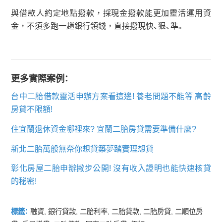
與借款人約定地點撥款，採現金撥款能更加靈活運用資
金，不須多跑一趟銀行領錢，直接撥現快、狠、準。
更多實際案例：
台中二胎借款靈活申辦方案看這邊! 養老問題不能等 高齡
房貸不限額!
住宜蘭退休資金哪裡來? 宜蘭二胎房貸需要準備什麼?
新北二胎萬般無奈你想貸築夢踏實理想貸
彰化房屋二胎申辦撇步公開! 沒有收入證明也能快速核貸
的秘密!
標籤：
融資
,
銀行貸款
,
二胎利率
,
二胎貸款
,
二胎房貸
,
二順位房