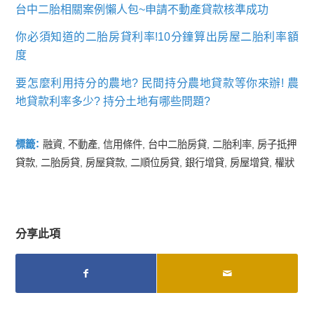
台中二胎相關案例懶人包~申請不動產貸款核準成功
你必須知道的二胎房貸利率!10分鐘算出房屋二胎利率額
度
要怎麼利用持分的農地? 民間持分農地貸款等你來辦! 農
地貸款利率多少? 持分土地有哪些問題?
標籤：
融資
,
不動產
,
信用條件
,
台中二胎房貸
,
二胎利率
,
房子抵押
貸款
,
二胎房貸
,
房屋貸款
,
二順位房貸
,
銀行增貸
,
房屋增貸
,
權狀
分享此項