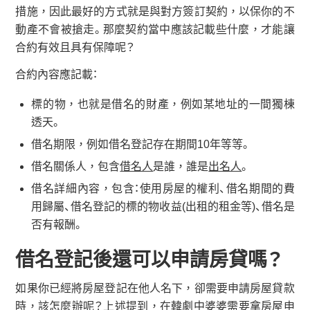
措施，因此最好的方式就是與對方簽訂契約，以保你的不
動產不會被搶走。那麼契約當中應該記載些什麼，才能讓
合約有效且具有保障呢？
合約內容應記載：
標的物，也就是借名的財產，例如某地址的一間獨棟
透天。
借名期限，例如借名登記存在期間10年等等。
借名關係人，包含
借名人
是誰，誰是
出名人
。
借名詳細內容，包含：使用房屋的權利、借名期間的費
用歸屬、借名登記的標的物收益(出租的租金等)、借名是
否有報酬。
借名登記後還可以申請房貸嗎？
如果你已經將房屋登記在他人名下，卻需要申請房屋貸款
時，該怎麼辦呢？上述提到，在韓劇中婆婆需要拿房屋申