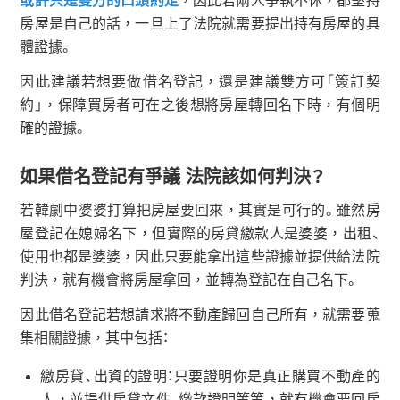
或許只是雙方的口頭約定
，因此若兩人爭執不休，都堅持
房屋是自己的話，一旦上了法院就需要提出持有房屋的具
體證據。
因此建議若想要做借名登記，還是建議雙方可「簽訂契
約」，保障買房者可在之後想將房屋轉回名下時，有個明
確的證據。
如果借名登記有爭議 法院該如何判決？
若韓劇中婆婆打算把房屋要回來，其實是可行的。雖然房
屋登記在媳婦名下，但實際的房貸繳款人是婆婆，出租、
使用也都是婆婆，因此只要能拿出這些證據並提供給法院
判決，就有機會將房屋拿回，並轉為登記在自己名下。
因此借名登記若想請求將不動產歸回自己所有，就需要蒐
集相關證據，其中包括：
繳房貸、出資的證明：只要證明你是真正購買不動產的
人，並提供房貸文件、繳款證明等等，就有機會要回房