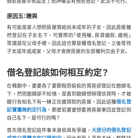
過若房屋早就設定了抵押權並有預告登記，此法不可行。
原因五：贈與
有可能是家人想把房屋買給尚未成年的子女，因此房屋雖
然登記在子女名下，可實際的「使用權、房貸繳款、繳稅」
等還是在父母手裡，因此這也算是種借名登記，之後等待
子女成年或成家，父母才會將房屋的全部權利交由子女。
借名登記該如何相互約定？
在韓劇中，婆婆為了要節稅而偷偷的買房卻登記在媳婦名
下，然而媳婦卻不知情，是直到媳婦想辦理信貸時，才被
銀行告知名下有一棟正在繳貸款的房屋，因此這種
借名登
記實屬無約定行為
，那麼若婆婆想要將房屋拿回並登記到
自己名下，是可行的嗎？
首先借名登記這件事本身就具有爭議，
大部分的借名登記