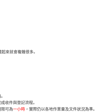
理起來就會複雜很多。
。
完成收件與登記流程。
期限可為
一小時
，實際仍以各地作業量及文件狀況為準。