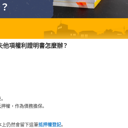
失他項權利證明書怎麼辦？
。
抵押權，作為債務擔保。
本上仍然會留下這筆
抵押權登記
。