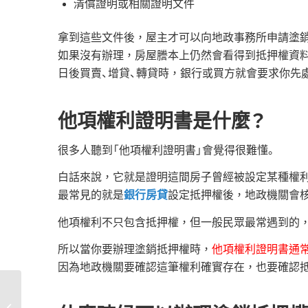
清償證明或相關證明文件
拿到這些文件後，屋主才可以向地政事務所申請塗
如果沒有辦理，房屋謄本上仍然會看得到抵押權資料
日後買賣、增貸、轉貸時，銀行或買方就會要求你先
他項權利證明書是什麼？
很多人聽到「他項權利證明書」會覺得很難懂。
白話來說，它就是證明這間房子曾經被設定某種權
最常見的就是
銀行房貸
設定抵押權後，地政機關會核
他項權利不只包含抵押權，但一般民眾最常遇到的
所以當你要辦理塗銷抵押權時，
他項權利證明書通
因為地政機關要確認這筆權利確實存在，也要確認
18歲能申請房屋增貸
嗎？最新申請條件、利