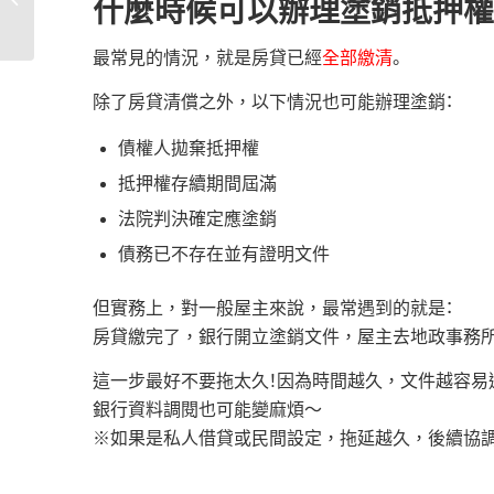
什麼時候可以辦理塗銷抵押權
率、額度、注�...
最常見的情況，就是房貸已經
全部繳清
。
除了房貸清償之外，以下情況也可能辦理塗銷：
債權人拋棄抵押權
抵押權存續期間屆滿
法院判決確定應塗銷
債務已不存在並有證明文件
但實務上，對一般屋主來說，最常遇到的就是：
房貸繳完了，銀行開立塗銷文件，屋主去地政事務
這一步最好不要拖太久！因為時間越久，文件越容易
銀行資料調閱也可能變麻煩～
※如果是私人借貸或民間設定，拖延越久，後續協