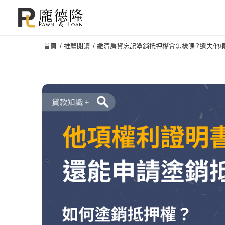
首頁
/
推薦閱讀
/
繳清房貸忘記塗銷抵押權會怎樣嗎？遺失他項權