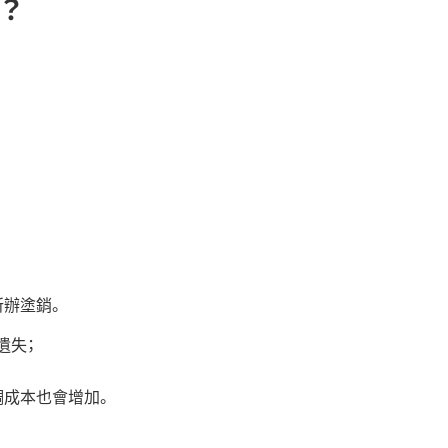
？
所辦塗銷。
遺失；
調成本也會增加。