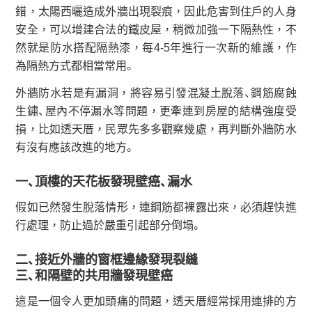
錯，太陽西曬造成外牆出現裂痕，因此危害到住戶的人身
安全，可以增建合法的鐵皮屋，稍微加強一下隔熱性，不
然就是防水搭配隔熱漆，每4-5年進行一次新的維護，作
為隔熱方式都相當常用。
外牆防水若是有漏洞，將容易引發混凝土脫落、鋼筋腐蝕
生鏽、屋內不停漏水等問題，更牽連到房屋的結構強度受
損，比如透天厝，民眾先多多觀察幾處，再判斷外牆防水
有沒有應該改進的地方。
一、頂樓的天花板發現壁癌、漏水
假如已然發生脫落情形，連鋼筋都裸露出來，必須趕快進
行處理，防止過於嚴重引起部分倒塌。
二、接近外牆的窗框邊緣發現裂縫
三、和隔壁的共用牆發現壁癌
這是一個令人更加頭痛的問題，透天厝經常採用連排的方