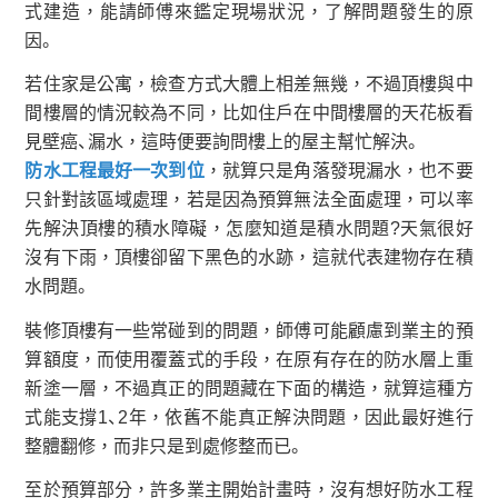
式建造，能請師傅來鑑定現場狀況，了解問題發生的原
因。
若住家是公寓，檢查方式大體上相差無幾，不過頂樓與中
間樓層的情況較為不同，比如住戶在中間樓層的天花板看
見壁癌、漏水，這時便要詢問樓上的屋主幫忙解決。
防水工程最好一次到位
，就算只是角落發現漏水，也不要
只針對該區域處理，若是因為預算無法全面處理，可以率
先解決頂樓的積水障礙，怎麼知道是積水問題?天氣很好
沒有下雨，頂樓卻留下黑色的水跡，這就代表建物存在積
水問題。
裝修頂樓有一些常碰到的問題，師傅可能顧慮到業主的預
算額度，而使用覆蓋式的手段，在原有存在的防水層上重
新塗一層，不過真正的問題藏在下面的構造，就算這種方
式能支撐1、2年，依舊不能真正解決問題，因此最好進行
整體翻修，而非只是到處修整而已。
至於預算部分，許多業主開始計畫時，沒有想好防水工程