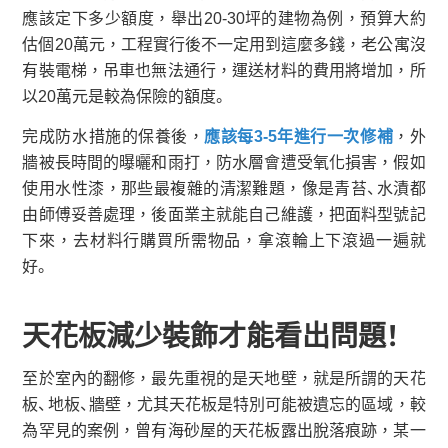
應該定下多少額度，舉出20-30坪的建物為例，預算大約
估個20萬元，工程實行後不一定用到這麼多錢，老公寓沒
有裝電梯，吊車也無法通行，運送材料的費用將增加，所
以20萬元是較為保險的額度。
完成防水措施的保養後，
應該每3-5年進行一次修補
，外
牆被長時間的曝曬和雨打，防水層會遭受氧化損害，假如
使用水性漆，那些最複雜的清潔難題，像是青苔、水漬都
由師傅妥善處理，後面業主就能自己維護，把面料型號記
下來，去材料行購買所需物品，拿滾輪上下滾過一遍就
好。
天花板減少裝飾才能看出問題！
至於室內的翻修，最先重視的是天地壁，就是所謂的天花
板、地板、牆壁，尤其天花板是特別可能被遺忘的區域，較
為罕見的案例，曾有海砂屋的天花板露出脫落痕跡，某一