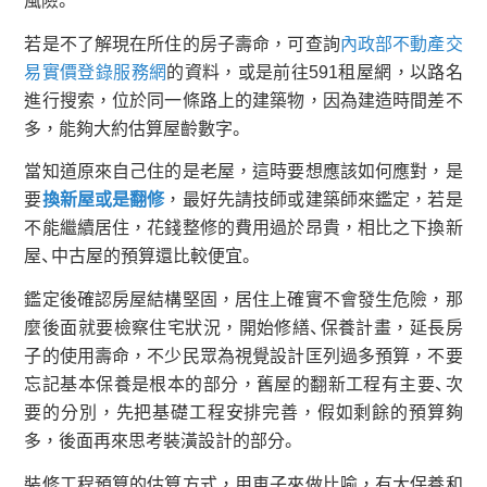
風險。
若是不了解現在所住的房子壽命，可查詢
內政部不動產交
易實價登錄服務網
的資料，或是前往591租屋網，以路名
進行搜索，位於同一條路上的建築物，因為建造時間差不
多，能夠大約估算屋齡數字。
當知道原來自己住的是老屋，這時要想應該如何應對，是
要
換新屋或是翻修
，最好先請技師或建築師來鑑定，若是
不能繼續居住，花錢整修的費用過於昂貴，相比之下換新
屋、中古屋的預算還比較便宜。
鑑定後確認房屋結構堅固，居住上確實不會發生危險，那
麼後面就要檢察住宅狀況，開始修繕、保養計畫，延長房
子的使用壽命，不少民眾為視覺設計匡列過多預算，不要
忘記基本保養是根本的部分，舊屋的翻新工程有主要、次
要的分別，先把基礎工程安排完善，假如剩餘的預算夠
多，後面再來思考裝潢設計的部分。
裝修工程預算的估算方式，用車子來做比喻，有大保養和