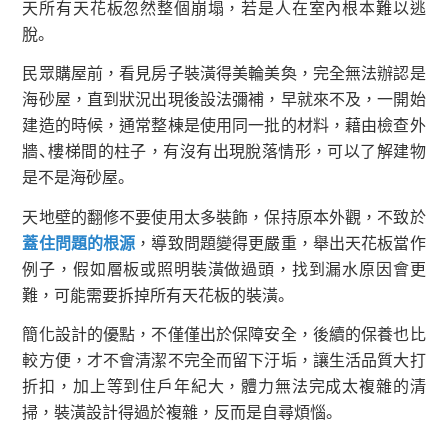
天所有天花板忽然整個崩塌，若是人在室內根本難以逃
脫。
民眾購屋前，看見房子裝潢得美輪美奐，完全無法辦認是
海砂屋，直到狀況出現後設法彌補，早就來不及，一開始
建造的時候，通常整棟是使用同一批的材料，藉由檢查外
牆、樓梯間的柱子，有沒有出現脫落情形，可以了解建物
是不是海砂屋。
天地壁的翻修不要使用太多裝飾，保持原本外觀，不致於
蓋住問題的根源
，導致問題變得更嚴重，舉出天花板當作
例子，假如層板或照明裝潢做過頭，找到漏水原因會更
難，可能需要拆掉所有天花板的裝潢。
簡化設計的優點，不僅僅出於保障安全，後續的保養也比
較方便，才不會清潔不完全而留下汙垢，讓生活品質大打
折扣，加上等到住戶年紀大，體力無法完成太複雜的清
掃，裝潢設計得過於複雜，反而是自尋煩惱。