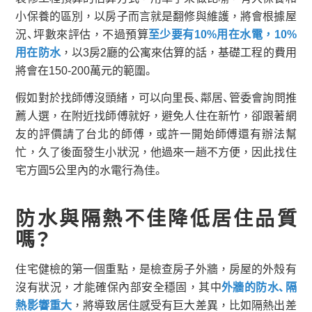
小保養的區別，以房子而言就是翻修與維護，將會根據屋
況、坪數來評估，不過預算
至少要有10%用在水電，10%
用在防水
，以3房2廳的公寓來估算的話，基礎工程的費用
將會在150-200萬元的範圍。
假如對於找師傅沒頭緒，可以向里長、鄰居、管委會詢問推
薦人選，在附近找師傅就好，避免人住在新竹，卻跟著網
友的評價請了台北的師傅，或許一開始師傅還有辦法幫
忙，久了後面發生小狀況，他過來一趟不方便，因此找住
宅方圓5公里內的水電行為佳。
防水與隔熱不佳降低居住品質
嗎？
住宅健檢的第一個重點，是檢查房子外牆，房屋的外殼有
沒有狀況，才能確保內部安全穩固，其中
外牆的防水、隔
熱影響重大
，將導致居住感受有巨大差異，比如隔熱出差