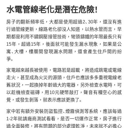
水電管線老化是潛在危險！
房子的翻新頻率低，大都是使用超過2、30年，還沒有進
行過管線更新，線路老化卻沒人知道，以熱水管而言，早
期都是利用不鏽鋼壓接管技術，彎頭鑄鐵的年限最長只有
15年，超過15年，後面就可能發生漏水現象，如果是公
寓、大樓，樓層間發現漏水問題，還會產生住戶間的紛
爭。
家電越來越長被使用，電路若是超載，將造成跳電或電線
走火，甚至成為火災的源頭，住戶也應該多多重視電線老
舊狀況，一起換掉年齡過大的電器，另外檢查水電時，可
以趁機檢查磁磚，用10元硬幣敲打，聲音有種空心的感
覺，或發生剝落，就表示應該更換了。
家中若有額外安裝防盜監控、煙霧偵測等系統，應該每過
1-2年就請廠商測試看看，是否一切運作正常，房子進行
過全面裝修，將有問題的部分處理乾淨，未來就不必擔心