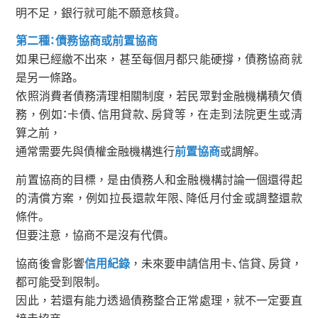
明不足，銀行就可能不願意核貸。
第二種：債務協商或前置協商
如果已經繳不出來，甚至每個月都只能硬撐，債務協商就
是另一條路。
依照消費者債務清理相關制度，若民眾對金融機構積欠債
務，例如：卡債、信用貸款、房貸等，在走到法院更生或清
算之前，
通常需要先與債權金融機構進行
前置協商
或調解。
前置協商的目標，是由債務人和金融機構討論一個還得起
的清償方案，例如拉長還款年限、降低月付金或調整還款
條件。
但要注意，協商不是沒有代價。
協商後會影響
信用紀錄
，未來要申請信用卡、信貸、房貸，
都可能受到限制。
因此，若還有能力透過債務整合正常處理，就不一定要直