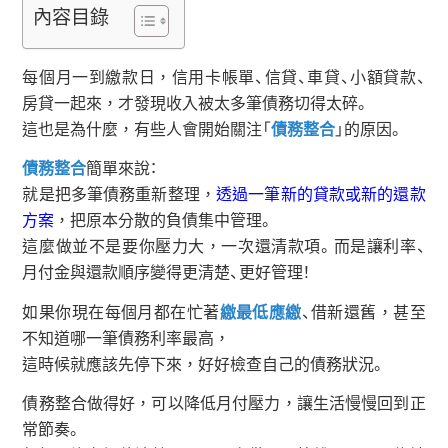
內容目錄
每個月一到繳款日，信用卡帳單、信貸、車貸、小額貸款、
房貸一起來，才發現收入被太多筆債務切得太碎。
這也是為什麼，有些人會開始關注「
債務整合
」的原因。
債務整合
簡單來說：
就是把多筆債務重新整理，
透過一筆新的貸款或新的還款
方案
，把原本分散的負債集中管理。
這麼做並不是要你壓力大，一次還清款項。而是讓利率、
月付金與還款順序變得更清楚、更好管理！
如果你現在每個月都在忙著
繳最低應繳
、借新還舊，甚至
不知道哪一筆債務利率最高，
這時候就應該先停下來，好好檢查自己的債務狀況。
債務整合做得好，可以降低月付壓力，讓生活慢慢回到正
常節奏。